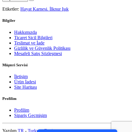
Etiketler:
Hayat Karnesi. İlknur Işık
Bilgiler
Hakkımızda
Ticaret Sicil Bilgileri
Teslimat ve İade
Gizlilik ve Güvenlik Politikası
Mesafeli Satış Sözleşmesi
Müşteri Servisi
İletişim
Ürün İadesi
Site Haritası
Profilim
Profilim
Sipariş Geçmişim
PCI-DSS Ödeme Güvenliği
7/24 Canlı Destek
Yazılım
TR
-
Turkuaz Design