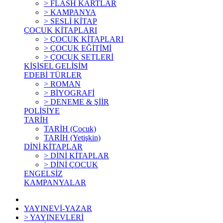
> FLASH KARTLAR
> KAMPANYA
> SESLİ KİTAP
ÇOCUK KİTAPLARI
> ÇOCUK KİTAPLARI
> ÇOCUK EĞİTİMİ
> ÇOCUK SETLERİ
KİŞİSEL GELİŞİM
EDEBİ TÜRLER
> ROMAN
> BİYOGRAFİ
> DENEME & ŞİİR
POLİSİYE
TARİH
TARİH (Çocuk)
TARİH (Yetişkin)
DİNİ KİTAPLAR
> DİNİ KİTAPLAR
> DİNİ ÇOCUK
ENGELSİZ
KAMPANYALAR
YAYINEVİ-YAZAR
> YAYINEVLERİ