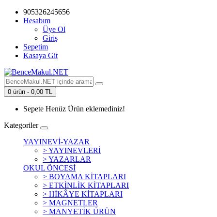
905326245656
Hesabım
Üye Ol
Giriş
Sepetim
Kasaya Git
0 ürün - 0,00 TL
Sepete Henüz Ürün eklemediniz!
Kategoriler
YAYINEVİ-YAZAR
> YAYINEVLERİ
> YAZARLAR
OKUL ÖNCESİ
> BOYAMA KİTAPLARI
> ETKİNLİK KİTAPLARI
> HİKÂYE KİTAPLARI
> MAGNETLER
> MANYETİK ÜRÜN