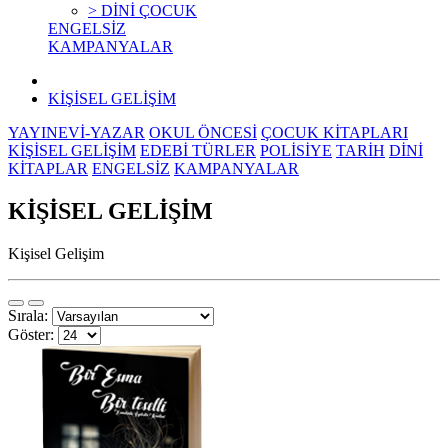
> DİNİ ÇOCUK
ENGELSİZ
KAMPANYALAR
KİŞİSEL GELİŞİM
YAYINEVİ-YAZAR
OKUL ÖNCESİ
ÇOCUK KİTAPLARI
KİŞİSEL GELİŞİM
EDEBİ TÜRLER
POLİSİYE
TARİH
DİNİ
KİTAPLAR
ENGELSİZ
KAMPANYALAR
KİŞİSEL GELİŞİM
Kişisel Gelişim
Sırala:
Göster: