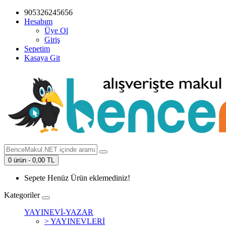
905326245656
Hesabım
Üye Ol
Giriş
Sepetim
Kasaya Git
0 ürün - 0,00 TL
Sepete Henüz Ürün eklemediniz!
Kategoriler
YAYINEVİ-YAZAR
> YAYINEVLERİ