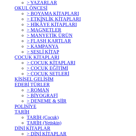
> YAZARLAR
OKUL ÖNCESİ
> BOYAMA KİTAPLARI
> ETKİNLİK KİTAPLARI
> HİKÂYE KİTAPLARI
> MAGNETLER
> MANYETİK ÜRÜN
> FLASH KARTLAR
> KAMPANYA
> SESLİ KİTAP
ÇOCUK KİTAPLARI
> ÇOCUK KİTAPLARI
> ÇOCUK EĞİTİMİ
> ÇOCUK SETLERİ
KİŞİSEL GELİŞİM
EDEBİ TÜRLER
> ROMAN
> BİYOGRAFİ
> DENEME & ŞİİR
POLİSİYE
TARİH
TARİH (Çocuk)
TARİH (Yetişkin)
DİNİ KİTAPLAR
> DİNİ KİTAPLAR