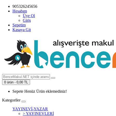
905326245656
Hesabım
Üye Ol
Giriş
Sepetim
Kasaya Git
0 ürün - 0,00 TL
Sepete Henüz Ürün eklemediniz!
Kategoriler
YAYINEVİ-YAZAR
> YAYINEVLERİ