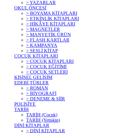
> YAZARLAR
OKUL ÖNCESİ
> BOYAMA KİTAPLARI
> ETKİNLİK KİTAPLARI
> HİKÂYE KİTAPLARI
> MAGNETLER
> MANYETİK ÜRÜN
> FLASH KARTLAR
> KAMPANYA
> SESLİ KİTAP
ÇOCUK KİTAPLARI
> ÇOCUK KİTAPLARI
> ÇOCUK EĞİTİMİ
> ÇOCUK SETLERİ
KİŞİSEL GELİŞİM
EDEBİ TÜRLER
> ROMAN
> BİYOGRAFİ
> DENEME & ŞİİR
POLİSİYE
TARİH
TARİH (Çocuk)
TARİH (Yetişkin)
DİNİ KİTAPLAR
> DİNİ KİTAPLAR