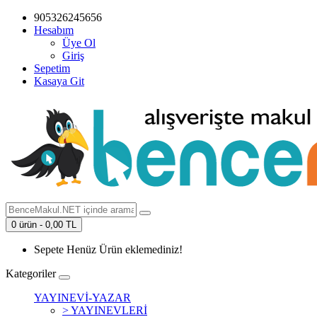
905326245656
Hesabım
Üye Ol
Giriş
Sepetim
Kasaya Git
0 ürün - 0,00 TL
Sepete Henüz Ürün eklemediniz!
Kategoriler
YAYINEVİ-YAZAR
> YAYINEVLERİ