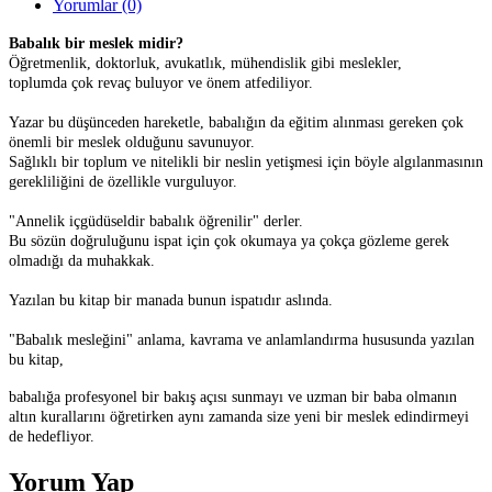
Yorumlar (0)
Babalık bir meslek midir?
Öğretmenlik, doktorluk, avukatlık, mühendislik gibi meslekler,
toplumda çok revaç buluyor ve önem atfediliyor.
Yazar bu düşünceden hareketle, babalığın da eğitim alınması gereken çok
önemli bir meslek olduğunu savunuyor.
Sağlıklı bir toplum ve nitelikli bir neslin yetişmesi için böyle algılanmasının
gerekliliğini de özellikle vurguluyor.
"Annelik içgüdüseldir babalık öğrenilir" derler.
Bu sözün doğruluğunu ispat için çok okumaya ya çokça gözleme gerek
olmadığı da muhakkak.
Yazılan bu kitap bir manada bunun ispatıdır aslında.
"Babalık mesleğini" anlama, kavrama ve anlamlandırma hususunda yazılan
bu kitap,
babalığa profesyonel bir bakış açısı sunmayı ve uzman bir baba olmanın
altın kurallarını öğretirken aynı zamanda size yeni bir meslek edindirmeyi
de hedefliyor.
Yorum Yap