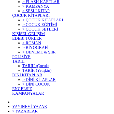
> FLASH KARTLAR
> KAMPANYA
> SESLİ KİTAP
ÇOCUK KİTAPLARI
> ÇOCUK KİTAPLARI
> ÇOCUK EĞİTİMİ
> ÇOCUK SETLERİ
KİŞİSEL GELİŞİM
EDEBİ TÜRLER
> ROMAN
> BİYOGRAFİ
> DENEME & ŞİİR
POLİSİYE
TARİH
TARİH (Çocuk)
TARİH (Yetişkin)
DİNİ KİTAPLAR
> DİNİ KİTAPLAR
> DİNİ ÇOCUK
ENGELSİZ
KAMPANYALAR
YAYINEVİ-YAZAR
> YAZARLAR