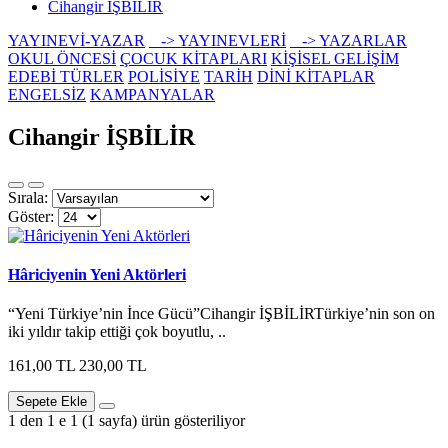
Cihangir İŞBİLİR
YAYINEVİ-YAZAR
-> YAYINEVLERİ
-> YAZARLAR
OKUL ÖNCESİ
ÇOCUK KİTAPLARI
KİŞİSEL GELİŞİM
EDEBİ TÜRLER
POLİSİYE
TARİH
DİNİ KİTAPLAR
ENGELSİZ
KAMPANYALAR
Cihangir İŞBİLİR
Sırala:
Göster:
Hâriciyenin Yeni Aktörleri
“Yeni Türkiye’nin İnce Gücü”Cihangir İŞBİLİRTürkiye’nin son on
iki yıldır takip ettiği çok boyutlu, ..
161,00 TL
230,00 TL
Sepete Ekle
1 den 1 e 1 (1 sayfa) ürün gösteriliyor