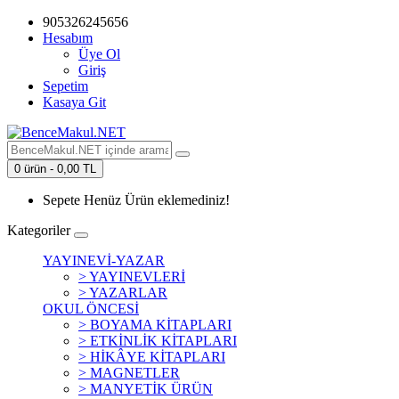
905326245656
Hesabım
Üye Ol
Giriş
Sepetim
Kasaya Git
0 ürün - 0,00 TL
Sepete Henüz Ürün eklemediniz!
Kategoriler
YAYINEVİ-YAZAR
> YAYINEVLERİ
> YAZARLAR
OKUL ÖNCESİ
> BOYAMA KİTAPLARI
> ETKİNLİK KİTAPLARI
> HİKÂYE KİTAPLARI
> MAGNETLER
> MANYETİK ÜRÜN