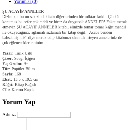
Yorumlar (0)
ŞU ACAYİP ANNELER
Dizimizin bu on sekizinci kitabı diğerlerinden bir miktar farklı. Çünkü
konumuz bu sefer çok ciddi ve biraz da duygusal: ANNELER! Fakat merak
etmeyin ŞU ACAYİP ANNELER kitabı, elinizde tomar tomar kağıt mendil
ile okuyacağınız, ağlamalı sızlamalı bir kitap değil. ´Acaba benden
bahsetmiş mi?´ diye merak edip kitabınızı okumak isteyen anneleriniz de
çok eğlenecekler eminim.
Yazar:
Tarık Uslu
Çizer:
Sevgi İçigen
Yaş Grubu:
9+
Tür:
Popüler Bilim
Sayfa:
168
Ebat:
13,5 x 19,5 cm
Kâğıt:
Kitap Kağıdı
Cilt:
Karton Kapak
Yorum Yap
Adınız: