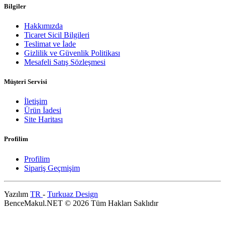
Bilgiler
Hakkımızda
Ticaret Sicil Bilgileri
Teslimat ve İade
Gizlilik ve Güvenlik Politikası
Mesafeli Satış Sözleşmesi
Müşteri Servisi
İletişim
Ürün İadesi
Site Haritası
Profilim
Profilim
Sipariş Geçmişim
Yazılım
TR
-
Turkuaz Design
BenceMakul.NET © 2026 Tüm Hakları Saklıdır