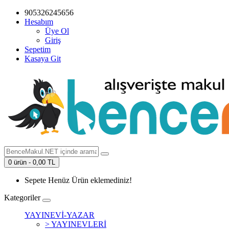
905326245656
Hesabım
Üye Ol
Giriş
Sepetim
Kasaya Git
0 ürün - 0,00 TL
Sepete Henüz Ürün eklemediniz!
Kategoriler
YAYINEVİ-YAZAR
> YAYINEVLERİ