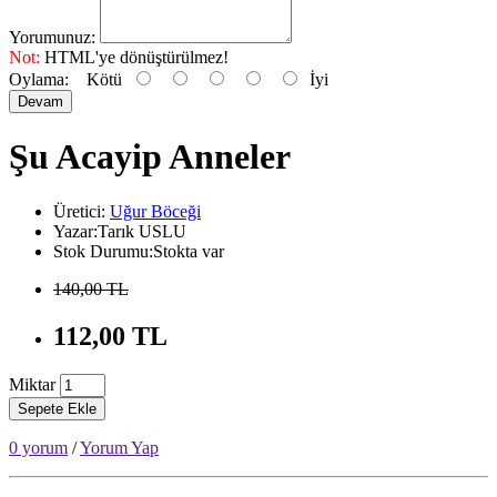
Yorumunuz:
Not:
HTML'ye dönüştürülmez!
Oylama:
Kötü
İyi
Devam
Şu Acayip Anneler
Üretici:
Uğur Böceği
Yazar:Tarık USLU
Stok Durumu:Stokta var
140,00 TL
112,00 TL
Miktar
Sepete Ekle
0 yorum
/
Yorum Yap