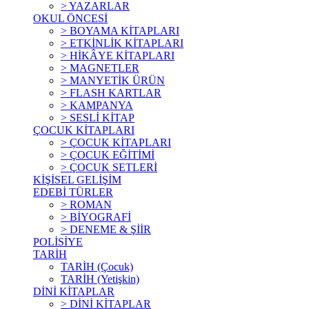
> YAZARLAR
OKUL ÖNCESİ
> BOYAMA KİTAPLARI
> ETKİNLİK KİTAPLARI
> HİKÂYE KİTAPLARI
> MAGNETLER
> MANYETİK ÜRÜN
> FLASH KARTLAR
> KAMPANYA
> SESLİ KİTAP
ÇOCUK KİTAPLARI
> ÇOCUK KİTAPLARI
> ÇOCUK EĞİTİMİ
> ÇOCUK SETLERİ
KİŞİSEL GELİŞİM
EDEBİ TÜRLER
> ROMAN
> BİYOGRAFİ
> DENEME & ŞİİR
POLİSİYE
TARİH
TARİH (Çocuk)
TARİH (Yetişkin)
DİNİ KİTAPLAR
> DİNİ KİTAPLAR