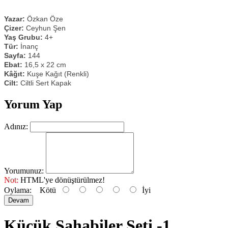
Yazar:
Özkan Öze
Çizer:
Ceyhun Şen
Yaş Grubu:
4+
Tür:
İnanç
Sayfa:
144
Ebat:
16,5 x 22 cm
Kâğıt:
Kuşe Kağıt (Renkli)
Cilt:
Ciltli Sert Kapak
Yorum Yap
Adınız:
Yorumunuz:
Not:
HTML'ye dönüştürülmez!
Oylama:
Kötü
İyi
Devam
Küçük Sahabiler Seti -1