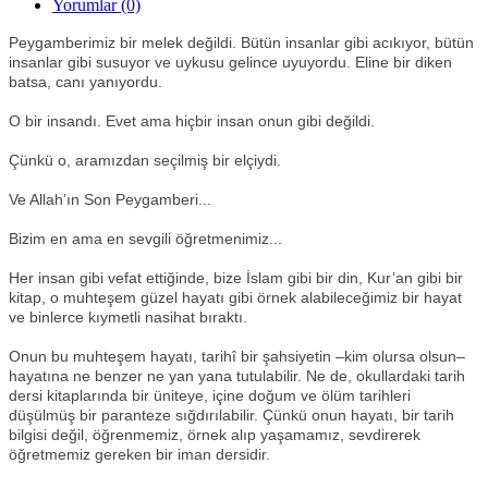
Yorumlar (0)
Peygamberimiz bir melek değildi. Bütün insanlar gibi acıkıyor, bütün
insanlar gibi susuyor ve uykusu gelince uyuyordu. Eline bir diken
batsa, canı yanıyordu.
O bir insandı. Evet ama hiçbir insan onun gibi değildi.
Çünkü o, aramızdan seçilmiş bir elçiydi.
Ve Allah’ın Son Peygamberi...
Bizim en ama en sevgili öğretmenimiz...
Her insan gibi vefat ettiğinde, bize İslam gibi bir din, Kur’an gibi bir
kitap, o muhteşem güzel hayatı gibi örnek alabileceğimiz bir hayat
ve binlerce kıymetli nasihat bıraktı.
Onun bu muhteşem hayatı, tarihî bir şahsiyetin –kim olursa olsun–
hayatına ne benzer ne yan yana tutulabilir. Ne de, okullardaki tarih
dersi kitaplarında bir üniteye, içine doğum ve ölüm tarihleri
düşülmüş bir paranteze sığdırılabilir. Çünkü onun hayatı, bir tarih
bilgisi değil, öğrenmemiz, örnek alıp yaşamamız, sevdirerek
öğretmemiz gereken bir iman dersidir.