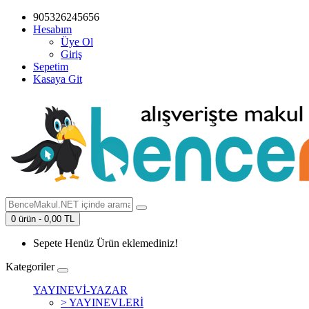
905326245656
Hesabım
Üye Ol
Giriş
Sepetim
Kasaya Git
0 ürün - 0,00 TL
Sepete Henüz Ürün eklemediniz!
Kategoriler
YAYINEVİ-YAZAR
> YAYINEVLERİ