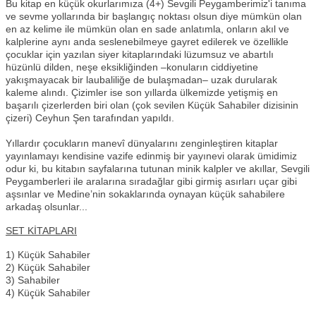
Bu kitap en küçük okurlarımıza (4+) Sevgili Peygamberimiz'i tanıma
ve sevme yollarında bir başlangıç noktası olsun diye mümkün olan
en az kelime ile mümkün olan en sade anlatımla, onların akıl ve
kalplerine aynı anda seslenebilmeye gayret edilerek ve özellikle
çocuklar için yazılan siyer kitaplarındaki lüzumsuz ve abartılı
hüzünlü dilden, neşe eksikliğinden –konuların ciddiyetine
yakışmayacak bir laubaliliğe de bulaşmadan– uzak durularak
kaleme alındı. Çizimler ise son yıllarda ülkemizde yetişmiş en
başarılı çizerlerden biri olan (çok sevilen Küçük Sahabiler dizisinin
çizeri) Ceyhun Şen tarafından yapıldı.
Yıllardır çocukların manevî dünyalarını zenginleştiren kitaplar
yayınlamayı kendisine vazife edinmiş bir yayınevi olarak ümidimiz
odur ki, bu kitabın sayfalarına tutunan minik kalpler ve akıllar, Sevgili
Peygamberleri ile aralarına sıradağlar gibi girmiş asırları uçar gibi
aşsınlar ve Medine’nin sokaklarında oynayan küçük sahabilere
arkadaş olsunlar...
SET KİTAPLARI
1) Küçük Sahabiler
2) Küçük Sahabiler
3) Sahabiler
4) Küçük Sahabiler