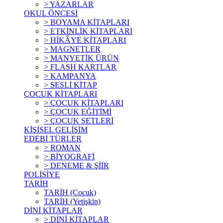
> YAZARLAR
OKUL ÖNCESİ
> BOYAMA KİTAPLARI
> ETKİNLİK KİTAPLARI
> HİKÂYE KİTAPLARI
> MAGNETLER
> MANYETİK ÜRÜN
> FLASH KARTLAR
> KAMPANYA
> SESLİ KİTAP
ÇOCUK KİTAPLARI
> ÇOCUK KİTAPLARI
> ÇOCUK EĞİTİMİ
> ÇOCUK SETLERİ
KİŞİSEL GELİŞİM
EDEBİ TÜRLER
> ROMAN
> BİYOGRAFİ
> DENEME & ŞİİR
POLİSİYE
TARİH
TARİH (Çocuk)
TARİH (Yetişkin)
DİNİ KİTAPLAR
> DİNİ KİTAPLAR