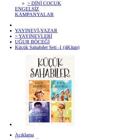
> DİNİ ÇOCUK
ENGELSİZ
KAMPANYALAR
YAYINEVİ-YAZAR
> YAYINEVLERİ
UĞUR BÖCEĞİ
Küçük Sahabiler Seti -1 (4Kitap)
Açıklama