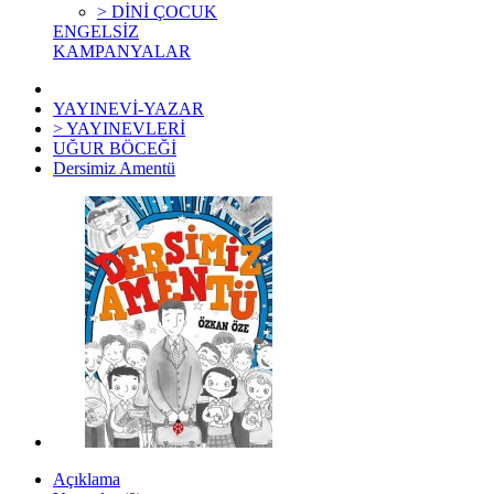
> DİNİ ÇOCUK
ENGELSİZ
KAMPANYALAR
YAYINEVİ-YAZAR
> YAYINEVLERİ
UĞUR BÖCEĞİ
Dersimiz Amentü
Açıklama