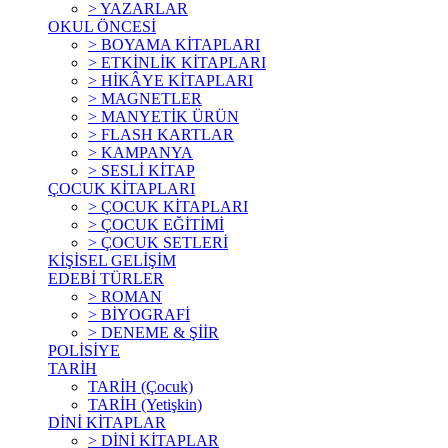
> YAZARLAR
OKUL ÖNCESİ
> BOYAMA KİTAPLARI
> ETKİNLİK KİTAPLARI
> HİKÂYE KİTAPLARI
> MAGNETLER
> MANYETİK ÜRÜN
> FLASH KARTLAR
> KAMPANYA
> SESLİ KİTAP
ÇOCUK KİTAPLARI
> ÇOCUK KİTAPLARI
> ÇOCUK EĞİTİMİ
> ÇOCUK SETLERİ
KİŞİSEL GELİŞİM
EDEBİ TÜRLER
> ROMAN
> BİYOGRAFİ
> DENEME & ŞİİR
POLİSİYE
TARİH
TARİH (Çocuk)
TARİH (Yetişkin)
DİNİ KİTAPLAR
> DİNİ KİTAPLAR