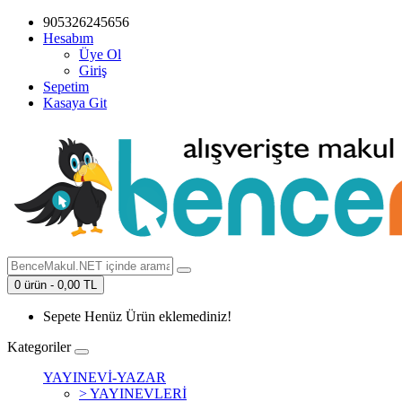
905326245656
Hesabım
Üye Ol
Giriş
Sepetim
Kasaya Git
0 ürün - 0,00 TL
Sepete Henüz Ürün eklemediniz!
Kategoriler
YAYINEVİ-YAZAR
> YAYINEVLERİ