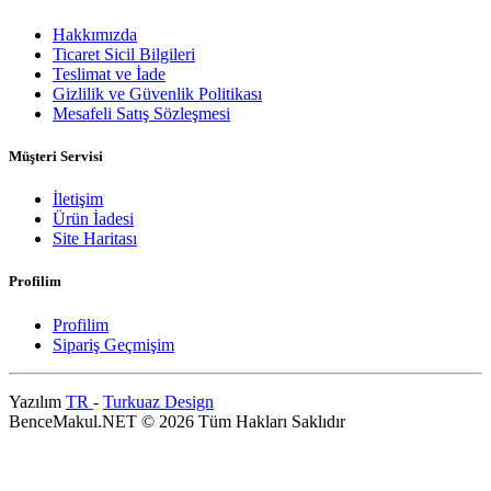
Hakkımızda
Ticaret Sicil Bilgileri
Teslimat ve İade
Gizlilik ve Güvenlik Politikası
Mesafeli Satış Sözleşmesi
Müşteri Servisi
İletişim
Ürün İadesi
Site Haritası
Profilim
Profilim
Sipariş Geçmişim
Yazılım
TR
-
Turkuaz Design
BenceMakul.NET © 2026 Tüm Hakları Saklıdır