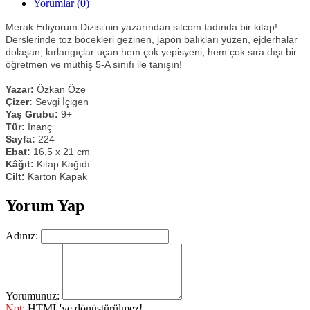
Yorumlar (0)
Merak Ediyorum Dizisi’nin yazarından sitcom tadında bir kitap!
Derslerinde toz böcekleri gezinen, japon balıkları yüzen, ejderhalar
dolaşan, kırlangıçlar uçan hem çok yepisyeni, hem çok sıra dışı bir
öğretmen ve müthiş 5-A sınıfı ile tanışın!
Yazar:
Özkan Öze
Çizer:
Sevgi İçigen
Yaş Grubu:
9+
Tür:
İnanç
Sayfa:
224
Ebat:
16,5 x 21 cm
Kâğıt:
Kitap Kağıdı
Cilt:
Karton Kapak
Yorum Yap
Adınız:
Yorumunuz:
Not:
HTML'ye dönüştürülmez!