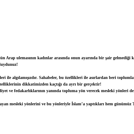
ün Arap ulemasının kadınlar arasında onun ayarında bir şair gelmediği ko
 duydunuz!
ri ile algılamışızdır. Sahabeler, bu özellikleri ile asırlardan beri toplum
özelliklerinin dikkatimizden kaçtığı da ayrı bir gerçektir!
yet ve fedakarlıklarının yanında topluma yön verecek mesleki yönleri de 
 mesleki yönlerini ve bu yönleriyle İslam’a yaptıkları hem günümüz Türk