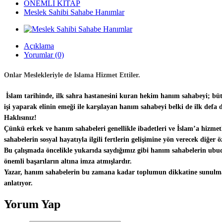
ÖNEMLİ KİTAP
Meslek Sahibi Sahabe Hanımlar
Açıklama
Yorumlar (0)
Onlar Meslekleriyle de Islama Hizmet Ettiler.
İslam tarihinde, ilk sahra hastanesini kuran hekim hanım sahabeyi; büt
işi yaparak elinin emeği ile karşılayan hanım sahabeyi belki de ilk defa
Haklısınız!
Çünkü erkek ve hanım sahabeleri genellikle ibadetleri ve İslam’a hizmetle
sahabelerin sosyal hayatıyla ilgili fertlerin gelişimine yön verecek diğer 
Bu çalışmada öncelikle yukarıda saydığımız gibi hanım sahabelerin ubudi
önemli başarıların altına imza atmışlardır.
Yazar, hanım sahabelerin bu zamana kadar toplumun dikkatine sunulmayan
anlatıyor.
Yorum Yap