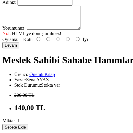
Adınız:
Yorumunuz:
Not:
HTML'ye dönüştürülmez!
Oylama:
Kötü
İyi
Devam
Meslek Sahibi Sahabe Hanımla
Üretici:
Önemli Kitap
Yazar:Sena AYAZ
Stok Durumu:Stokta var
200,00 TL
140,00 TL
Miktar
Sepete Ekle