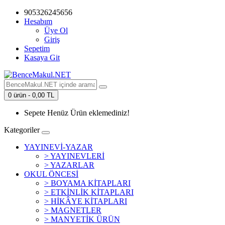
905326245656
Hesabım
Üye Ol
Giriş
Sepetim
Kasaya Git
0 ürün - 0,00 TL
Sepete Henüz Ürün eklemediniz!
Kategoriler
YAYINEVİ-YAZAR
> YAYINEVLERİ
> YAZARLAR
OKUL ÖNCESİ
> BOYAMA KİTAPLARI
> ETKİNLİK KİTAPLARI
> HİKÂYE KİTAPLARI
> MAGNETLER
> MANYETİK ÜRÜN