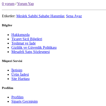
0 yorum
/
Yorum Yap
Etiketler:
Meslek Sahibi Sahabe Hanımlar
,
Sena Ayaz
Bilgiler
Hakkımızda
Ticaret Sicil Bilgileri
Teslimat ve İade
Gizlilik ve Güvenlik Politikası
Mesafeli Satış Sözleşmesi
Müşteri Servisi
İletişim
Ürün İadesi
Site Haritası
Profilim
Profilim
Sipariş Geçmişim