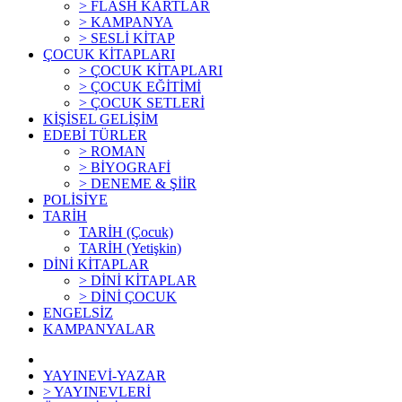
> FLASH KARTLAR
> KAMPANYA
> SESLİ KİTAP
ÇOCUK KİTAPLARI
> ÇOCUK KİTAPLARI
> ÇOCUK EĞİTİMİ
> ÇOCUK SETLERİ
KİŞİSEL GELİŞİM
EDEBİ TÜRLER
> ROMAN
> BİYOGRAFİ
> DENEME & ŞİİR
POLİSİYE
TARİH
TARİH (Çocuk)
TARİH (Yetişkin)
DİNİ KİTAPLAR
> DİNİ KİTAPLAR
> DİNİ ÇOCUK
ENGELSİZ
KAMPANYALAR
YAYINEVİ-YAZAR
> YAYINEVLERİ