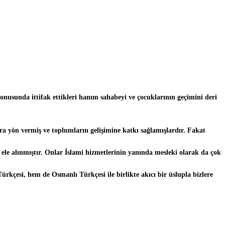
nusunda ittifak ettikleri hanım sahabeyi ve çocuklarının geçimini deri
lara yön vermiş ve toplumların gelişimine katkı sağlamışlardır. Fakat
ele alınmıştır. Onlar İslami hizmetlerinin yanında mesleki olarak da çok
çesi, hem de Osmanlı Türkçesi ile birlikte akıcı bir üslupla bizlere