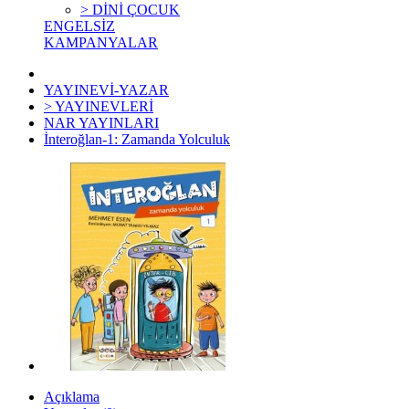
> DİNİ ÇOCUK
ENGELSİZ
KAMPANYALAR
YAYINEVİ-YAZAR
> YAYINEVLERİ
NAR YAYINLARI
İnteroğlan-1: Zamanda Yolculuk
Açıklama