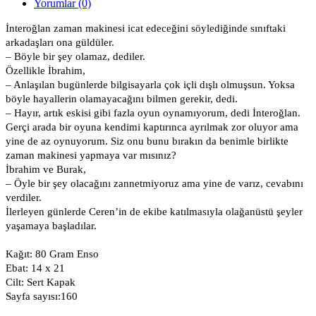
Yorumlar (0)
İnteroğlan zaman makinesi icat edeceğini söylediğinde sınıftaki
arkadaşları ona güldüler.
– Böyle bir şey olamaz, dediler.
Özellikle İbrahim,
– Anlaşılan bugünlerde bilgisayarla çok içli dışlı olmuşsun. Yoksa
böyle hayallerin olamayacağını bilmen gerekir, dedi.
– Hayır, artık eskisi gibi fazla oyun oynamıyorum, dedi İnteroğlan.
Gerçi arada bir oyuna kendimi kaptırınca ayrılmak zor oluyor ama
yine de az oynuyorum. Siz onu bunu bırakın da benimle birlikte
zaman makinesi yapmaya var mısınız?
İbrahim ve Burak,
– Öyle bir şey olacağını zannetmiyoruz ama yine de varız, cevabını
verdiler.
İlerleyen günlerde Ceren’in de ekibe katılmasıyla olağanüstü şeyler
yaşamaya başladılar.
Kağıt: 80 Gram Enso
Ebat: 14 x 21
Cilt: Sert Kapak
Sayfa sayısı:160