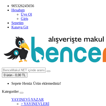
905326245656
Hesabım
Üye Ol
Giriş
Sepetim
Kasaya Git
0 ürün - 0,00 TL
Sepete Henüz Ürün eklemediniz!
Kategoriler
YAYINEVİ-YAZAR
> YAYINEVLERİ