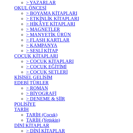
> YAZARLAR
OKUL ÖNCESİ
> BOYAMA KİTAPLARI
> ETKİNLİK KİTAPLARI
> HİKÂYE KİTAPLARI
> MAGNETLER
> MANYETİK ÜRÜN
> FLASH KARTLAR
> KAMPANYA
> SESLİ KİTAP
ÇOCUK KİTAPLARI
> ÇOCUK KİTAPLARI
> ÇOCUK EĞİTİMİ
> ÇOCUK SETLERİ
KİŞİSEL GELİŞİM
EDEBİ TÜRLER
> ROMAN
> BİYOGRAFİ
> DENEME & ŞİİR
POLİSİYE
TARİH
TARİH (Çocuk)
TARİH (Yetişkin)
DİNİ KİTAPLAR
> DİNİ KİTAPLAR