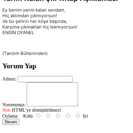
Ey benim yarım kalan sevdam,
Hiç aklımdan çıkmıyorsun!
Ve bu şehrin her köşe başında,
Karşıma çıkmaktan hiç bıkmıyorsun!
ENGİN OYANEL
(Tanıtım Bülteninden)
Yorum Yap
Adınız:
Yorumunuz:
Not:
HTML'ye dönüştürülmez!
Oylama:
Kötü
İyi
Devam