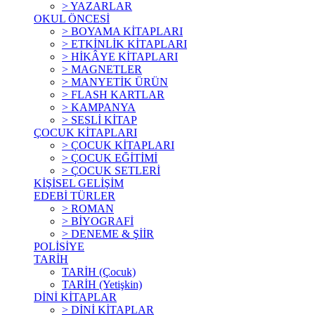
> YAZARLAR
OKUL ÖNCESİ
> BOYAMA KİTAPLARI
> ETKİNLİK KİTAPLARI
> HİKÂYE KİTAPLARI
> MAGNETLER
> MANYETİK ÜRÜN
> FLASH KARTLAR
> KAMPANYA
> SESLİ KİTAP
ÇOCUK KİTAPLARI
> ÇOCUK KİTAPLARI
> ÇOCUK EĞİTİMİ
> ÇOCUK SETLERİ
KİŞİSEL GELİŞİM
EDEBİ TÜRLER
> ROMAN
> BİYOGRAFİ
> DENEME & ŞİİR
POLİSİYE
TARİH
TARİH (Çocuk)
TARİH (Yetişkin)
DİNİ KİTAPLAR
> DİNİ KİTAPLAR