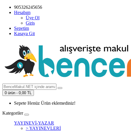
905326245656
Hesabım
Üye Ol
Giriş
Sepetim
Kasaya Git
0 ürün - 0,00 TL
Sepete Henüz Ürün eklemediniz!
Kategoriler
YAYINEVİ-YAZAR
> YAYINEVLERİ