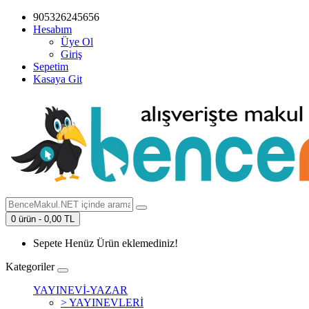
905326245656
Hesabım
Üye Ol
Giriş
Sepetim
Kasaya Git
0 ürün - 0,00 TL
Sepete Henüz Ürün eklemediniz!
Kategoriler
YAYINEVİ-YAZAR
> YAYINEVLERİ