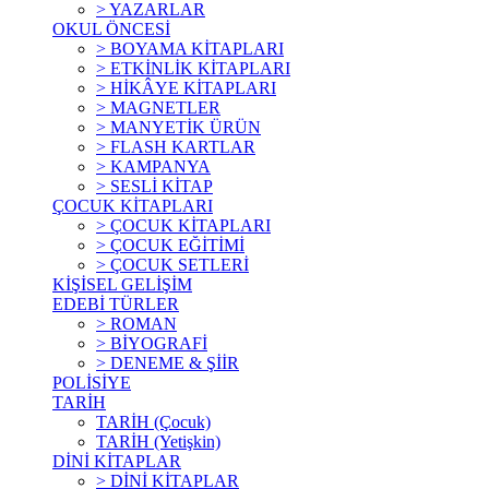
> YAZARLAR
OKUL ÖNCESİ
> BOYAMA KİTAPLARI
> ETKİNLİK KİTAPLARI
> HİKÂYE KİTAPLARI
> MAGNETLER
> MANYETİK ÜRÜN
> FLASH KARTLAR
> KAMPANYA
> SESLİ KİTAP
ÇOCUK KİTAPLARI
> ÇOCUK KİTAPLARI
> ÇOCUK EĞİTİMİ
> ÇOCUK SETLERİ
KİŞİSEL GELİŞİM
EDEBİ TÜRLER
> ROMAN
> BİYOGRAFİ
> DENEME & ŞİİR
POLİSİYE
TARİH
TARİH (Çocuk)
TARİH (Yetişkin)
DİNİ KİTAPLAR
> DİNİ KİTAPLAR