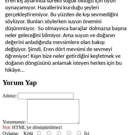
Eren kış aylarında sürekli soğuk olduğu için oyun
oynayamıyor. Hayallerini kurduğu şeyleri
gerçekleştiremiyor.
Bu yüzden de kışı sevmediğini
söylüyor. Bunları söylerken suyun önemini
düşünmüyor.
Su olmayınca barajlar dolmazsa başına
neler geleceğini bilmiyor. Ama suyun ve doğanın
değerini anladığında mevsimlere olan bakışı
değişiyor.
Şimdi, Eren dört mevsimi de sevmeyi
öğreniyor! Kışın bize neler getirdiğini keşfetmek ve
doğanın döngüsünü anlamak isteyen herkes için bu
hikâye...
Yorum Yap
Adınız:
Yorumunuz:
Not:
HTML'ye dönüştürülmez!
Oylama:
Kötü
İyi