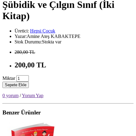
Şübidik ve Çılgın Sınıf (İki
Kitap)
Üretici:
Hepsi Çocuk
Yazar:Amine Ateş KABAKTEPE
Stok Durumu:Stokta var
280,00 TL
200,00 TL
Miktar
Sepete Ekle
0 yorum
/
Yorum Yap
Benzer Ürünler