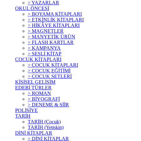
> YAZARLAR
OKUL ÖNCESİ
> BOYAMA KİTAPLARI
> ETKİNLİK KİTAPLARI
> HİKÂYE KİTAPLARI
> MAGNETLER
> MANYETİK ÜRÜN
> FLASH KARTLAR
> KAMPANYA
> SESLİ KİTAP
ÇOCUK KİTAPLARI
> ÇOCUK KİTAPLARI
> ÇOCUK EĞİTİMİ
> ÇOCUK SETLERİ
KİŞİSEL GELİŞİM
EDEBİ TÜRLER
> ROMAN
> BİYOGRAFİ
> DENEME & ŞİİR
POLİSİYE
TARİH
TARİH (Çocuk)
TARİH (Yetişkin)
DİNİ KİTAPLAR
> DİNİ KİTAPLAR