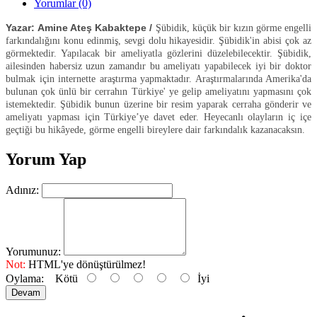
Yorumlar (0)
Yazar:
Amine Ateş Kabaktepe /
Şübidik, küçük bir kızın görme engelli
farkındalığını konu edinmiş, sevgi dolu hikayesidir. Şübidik'in abisi çok az
görmektedir. Yapılacak bir ameliyatla gözlerini düzelebilecektir. Şübidik,
ailesinden habersiz uzun zamandır bu ameliyatı yapabilecek iyi bir doktor
bulmak için internette araştırma yapmaktadır. Araştırmalarında Amerika'da
bulunan çok ünlü bir cerrahın Türkiye' ye gelip ameliyatını yapmasını çok
istemektedir. Şübidik bunun üzerine bir resim yaparak cerraha gönderir ve
ameliyatı yapması için Türkiye’ye davet eder. Heyecanlı olayların iç içe
geçtiği bu hikâyede, görme engelli bireylere dair farkındalık kazanacaksın.
Yorum Yap
Adınız:
Yorumunuz:
Not:
HTML'ye dönüştürülmez!
Oylama:
Kötü
İyi
Devam