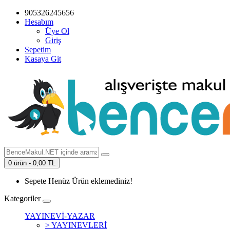
905326245656
Hesabım
Üye Ol
Giriş
Sepetim
Kasaya Git
0 ürün - 0,00 TL
Sepete Henüz Ürün eklemediniz!
Kategoriler
YAYINEVİ-YAZAR
> YAYINEVLERİ