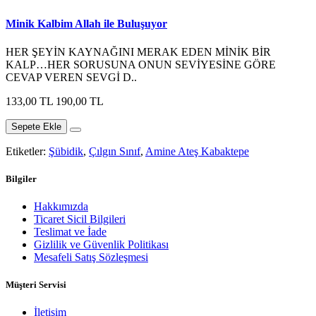
Minik Kalbim Allah ile Buluşuyor
HER ŞEYİN KAYNAĞINI MERAK EDEN MİNİK BİR
KALP…HER SORUSUNA ONUN SEVİYESİNE GÖRE
CEVAP VEREN SEVGİ D..
133,00 TL
190,00 TL
Sepete Ekle
Etiketler:
Şübidik
,
Çılgın Sınıf
,
Amine Ateş Kabaktepe
Bilgiler
Hakkımızda
Ticaret Sicil Bilgileri
Teslimat ve İade
Gizlilik ve Güvenlik Politikası
Mesafeli Satış Sözleşmesi
Müşteri Servisi
İletişim