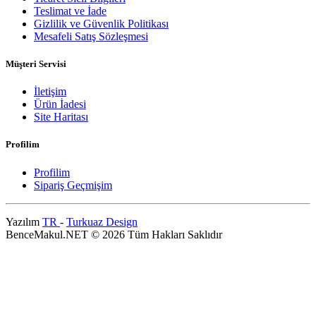
Teslimat ve İade
Gizlilik ve Güvenlik Politikası
Mesafeli Satış Sözleşmesi
Müşteri Servisi
İletişim
Ürün İadesi
Site Haritası
Profilim
Profilim
Sipariş Geçmişim
Yazılım
TR
-
Turkuaz Design
BenceMakul.NET © 2026 Tüm Hakları Saklıdır