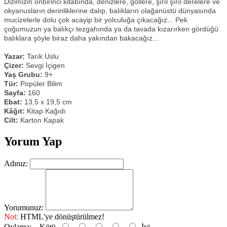
Dizimizin onbirinci kitabında, denizlere, göllere, şırıl şırıl derelere ve
okyanusların derinliklerine dalıp, balıkların olağanüstü dünyasında
mucizelerle dolu çok acayip bir yolculuğa çıkacağız... Pek
çoğumuzun ya balıkçı tezgahında ya da tavada kızarırken gördüğü
balıklara şöyle biraz daha yakından bakacağız...
Yazar:
Tarık Uslu
Çizer:
Sevgi İçigen
Yaş Grubu:
9+
Tür:
Popüler Bilim
Sayfa:
160
Ebat:
13,5 x 19,5 cm
Kâğıt:
Kitap Kağıdı
Cilt:
Karton Kapak
Yorum Yap
Adınız:
Yorumunuz:
Not:
HTML'ye dönüştürülmez!
Oylama:
Kötü
İyi