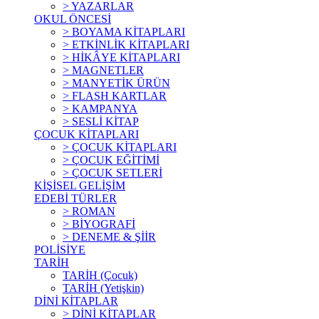
> YAZARLAR
OKUL ÖNCESİ
> BOYAMA KİTAPLARI
> ETKİNLİK KİTAPLARI
> HİKÂYE KİTAPLARI
> MAGNETLER
> MANYETİK ÜRÜN
> FLASH KARTLAR
> KAMPANYA
> SESLİ KİTAP
ÇOCUK KİTAPLARI
> ÇOCUK KİTAPLARI
> ÇOCUK EĞİTİMİ
> ÇOCUK SETLERİ
KİŞİSEL GELİŞİM
EDEBİ TÜRLER
> ROMAN
> BİYOGRAFİ
> DENEME & ŞİİR
POLİSİYE
TARİH
TARİH (Çocuk)
TARİH (Yetişkin)
DİNİ KİTAPLAR
> DİNİ KİTAPLAR