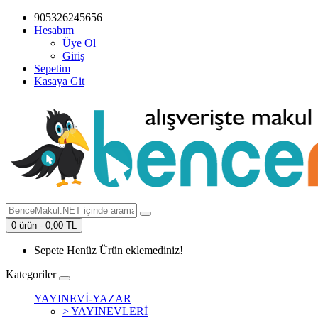
905326245656
Hesabım
Üye Ol
Giriş
Sepetim
Kasaya Git
0 ürün - 0,00 TL
Sepete Henüz Ürün eklemediniz!
Kategoriler
YAYINEVİ-YAZAR
> YAYINEVLERİ