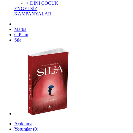
> DİNİ ÇOCUK
ENGELSİZ
KAMPANYALAR
Marka
C Planı
Sıla
Açıklama
Yorumlar (0)