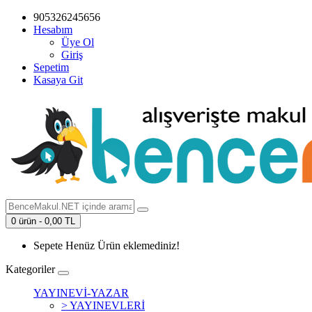
905326245656
Hesabım
Üye Ol
Giriş
Sepetim
Kasaya Git
0 ürün - 0,00 TL
Sepete Henüz Ürün eklemediniz!
Kategoriler
YAYINEVİ-YAZAR
> YAYINEVLERİ