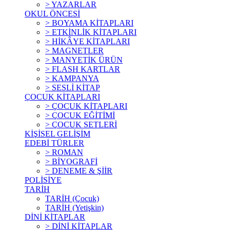
> YAZARLAR
OKUL ÖNCESİ
> BOYAMA KİTAPLARI
> ETKİNLİK KİTAPLARI
> HİKÂYE KİTAPLARI
> MAGNETLER
> MANYETİK ÜRÜN
> FLASH KARTLAR
> KAMPANYA
> SESLİ KİTAP
ÇOCUK KİTAPLARI
> ÇOCUK KİTAPLARI
> ÇOCUK EĞİTİMİ
> ÇOCUK SETLERİ
KİŞİSEL GELİŞİM
EDEBİ TÜRLER
> ROMAN
> BİYOGRAFİ
> DENEME & ŞİİR
POLİSİYE
TARİH
TARİH (Çocuk)
TARİH (Yetişkin)
DİNİ KİTAPLAR
> DİNİ KİTAPLAR