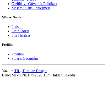
Gizlilik ve Güvenlik Politikası
Mesafeli Satış Sözleşmesi
Müşteri Servisi
İletişim
Ürün İadesi
Site Haritası
Profilim
Profilim
Sipariş Geçmişim
Yazılım
TR
-
Turkuaz Design
BenceMakul.NET © 2026 Tüm Hakları Saklıdır