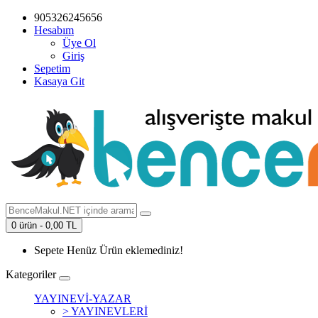
905326245656
Hesabım
Üye Ol
Giriş
Sepetim
Kasaya Git
0 ürün - 0,00 TL
Sepete Henüz Ürün eklemediniz!
Kategoriler
YAYINEVİ-YAZAR
> YAYINEVLERİ