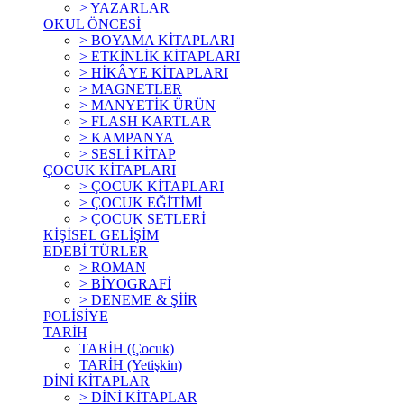
> YAZARLAR
OKUL ÖNCESİ
> BOYAMA KİTAPLARI
> ETKİNLİK KİTAPLARI
> HİKÂYE KİTAPLARI
> MAGNETLER
> MANYETİK ÜRÜN
> FLASH KARTLAR
> KAMPANYA
> SESLİ KİTAP
ÇOCUK KİTAPLARI
> ÇOCUK KİTAPLARI
> ÇOCUK EĞİTİMİ
> ÇOCUK SETLERİ
KİŞİSEL GELİŞİM
EDEBİ TÜRLER
> ROMAN
> BİYOGRAFİ
> DENEME & ŞİİR
POLİSİYE
TARİH
TARİH (Çocuk)
TARİH (Yetişkin)
DİNİ KİTAPLAR
> DİNİ KİTAPLAR