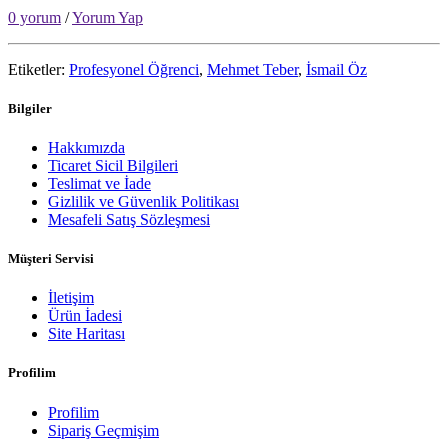
0 yorum
/
Yorum Yap
Etiketler:
Profesyonel Öğrenci
,
Mehmet Teber
,
İsmail Öz
Bilgiler
Hakkımızda
Ticaret Sicil Bilgileri
Teslimat ve İade
Gizlilik ve Güvenlik Politikası
Mesafeli Satış Sözleşmesi
Müşteri Servisi
İletişim
Ürün İadesi
Site Haritası
Profilim
Profilim
Sipariş Geçmişim