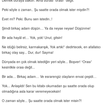
Demek buraya baktın. Ama burası “orası!” değil.
Peki söyle o zaman.. Şu saatte orada olmak ister miydin?!
Evet mi? Peki. Bunu sen istedin..!
Şimdi birkaç adam düşün… Ya da neyse neyse! Düşünme!
Bir ada hayâl et… Yok, yok! Unut, gitsin!
Ne idüğü belirsiz, karmakarışık, Yok artık!” dedirtecek, en afallatıcı
birkaç olay say... Dur, dur! Sayma!
Dünyada en çok olmak istediğin yeri söyle... Boşver! “Orası”
kesinlikle orası değil...
Bir ada… Birkaç adam… Ve esrarengiz olayların envai çeşidi…
Yok... Anlaşıldı! Sen bu kitabı okumadan şu saatte orada olup
olmadığına asla karar veremeyeceksin!
O zaman söyle... Şu saatte orada olmak ister misin?!