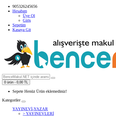
905326245656
Hesabım
Üye Ol
Giriş
Sepetim
Kasaya Git
0 ürün - 0,00 TL
Sepete Henüz Ürün eklemediniz!
Kategoriler
YAYINEVİ-YAZAR
> YAYINEVLERİ