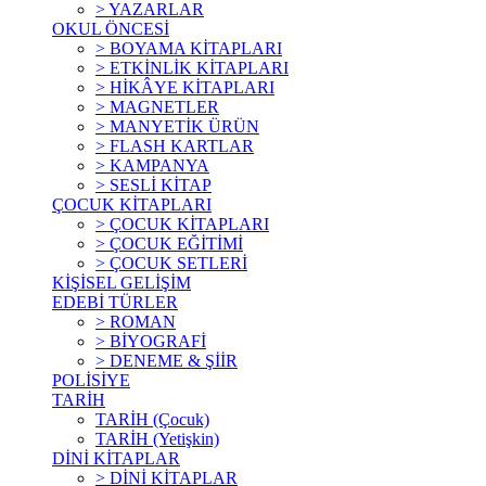
> YAZARLAR
OKUL ÖNCESİ
> BOYAMA KİTAPLARI
> ETKİNLİK KİTAPLARI
> HİKÂYE KİTAPLARI
> MAGNETLER
> MANYETİK ÜRÜN
> FLASH KARTLAR
> KAMPANYA
> SESLİ KİTAP
ÇOCUK KİTAPLARI
> ÇOCUK KİTAPLARI
> ÇOCUK EĞİTİMİ
> ÇOCUK SETLERİ
KİŞİSEL GELİŞİM
EDEBİ TÜRLER
> ROMAN
> BİYOGRAFİ
> DENEME & ŞİİR
POLİSİYE
TARİH
TARİH (Çocuk)
TARİH (Yetişkin)
DİNİ KİTAPLAR
> DİNİ KİTAPLAR