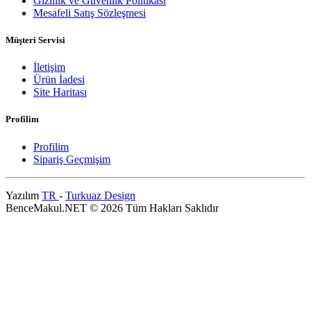
Gizlilik ve Güvenlik Politikası
Mesafeli Satış Sözleşmesi
Müşteri Servisi
İletişim
Ürün İadesi
Site Haritası
Profilim
Profilim
Sipariş Geçmişim
Yazılım
TR
-
Turkuaz Design
BenceMakul.NET © 2026 Tüm Hakları Saklıdır