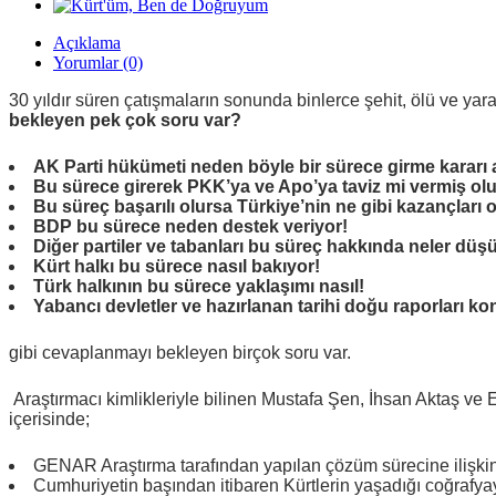
Açıklama
Yorumlar (0)
30 yıldır süren çatışmaların sonunda binlerce şehit, ölü ve yar
bekleyen pek çok soru var?
AK Parti hükümeti neden böyle bir sürece girme kararı a
Bu sürece girerek PKK’ya ve Apo’ya taviz mi vermiş ol
Bu süreç başarılı olursa Türkiye’nin ne gibi kazançları 
BDP bu sürece neden destek veriyor!
Diğer partiler ve tabanları bu süreç hakkında neler düş
Kürt halkı bu sürece nasıl bakıyor!
Türk halkının bu sürece yaklaşımı nasıl!
Yabancı devletler ve hazırlanan tarihi doğu raporları k
gibi cevaplanmayı bekleyen birçok soru var.
Araştırmacı kimlikleriyle bilinen Mustafa Şen, İhsan Aktaş ve Ev
içerisinde;
GENAR Araştırma tarafından yapılan çözüm sürecine ilişkin 
Cumhuriyetin başından itibaren Kürtlerin yaşadığı coğrafyaya