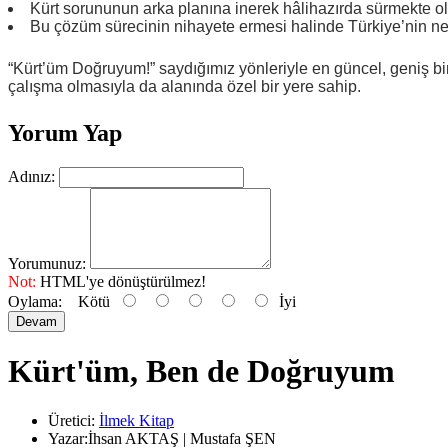
Kürt sorununun arka planına inerek hâlihazırda sürmekte o
Bu çözüm sürecinin nihayete ermesi halinde Türkiye’nin ne 
“Kürt’üm Doğruyum!” saydığımız yönleriyle en güncel, geniş bir
çalışma olmasıyla da alanında özel bir yere sahip.
Yorum Yap
Adınız:
Yorumunuz:
Not:
HTML'ye dönüştürülmez!
Oylama:
Kötü
İyi
Devam
Kürt'üm, Ben de Doğruyum
Üretici:
İlmek Kitap
Yazar:İhsan AKTAŞ | Mustafa ŞEN