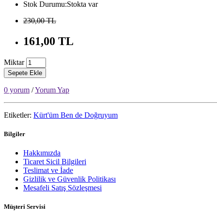
Stok Durumu:Stokta var
230,00 TL
161,00 TL
Miktar
Sepete Ekle
0 yorum
/
Yorum Yap
Etiketler:
Kürt'üm Ben de Doğruyum
Bilgiler
Hakkımızda
Ticaret Sicil Bilgileri
Teslimat ve İade
Gizlilik ve Güvenlik Politikası
Mesafeli Satış Sözleşmesi
Müşteri Servisi