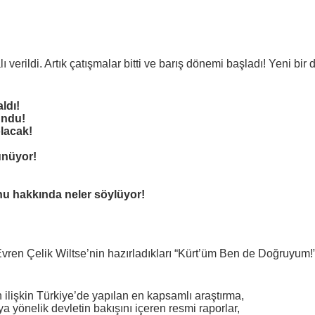
alı verildi. Artık çatışmalar bitti ve barış dönemi başladı! Yeni
ldı!
undu!
olacak!
ünüyor!
onu hakkında neler söylüyor!
ren Çelik Wiltse’nin hazırladıkları “Kürt’üm Ben de Doğruyum!” is
ilişkin Türkiye’de yapılan en kapsamlı araştırma,
 yönelik devletin bakışını içeren resmi raporlar,