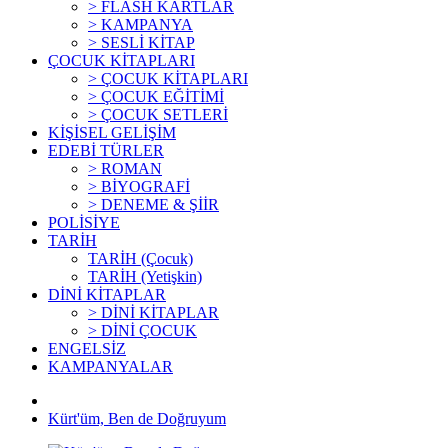
> FLASH KARTLAR
> KAMPANYA
> SESLİ KİTAP
ÇOCUK KİTAPLARI
> ÇOCUK KİTAPLARI
> ÇOCUK EĞİTİMİ
> ÇOCUK SETLERİ
KİŞİSEL GELİŞİM
EDEBİ TÜRLER
> ROMAN
> BİYOGRAFİ
> DENEME & ŞİİR
POLİSİYE
TARİH
TARİH (Çocuk)
TARİH (Yetişkin)
DİNİ KİTAPLAR
> DİNİ KİTAPLAR
> DİNİ ÇOCUK
ENGELSİZ
KAMPANYALAR
Kürt'üm, Ben de Doğruyum