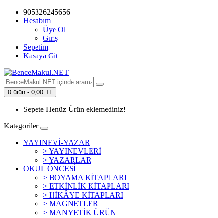
905326245656
Hesabım
Üye Ol
Giriş
Sepetim
Kasaya Git
0 ürün - 0,00 TL
Sepete Henüz Ürün eklemediniz!
Kategoriler
YAYINEVİ-YAZAR
> YAYINEVLERİ
> YAZARLAR
OKUL ÖNCESİ
> BOYAMA KİTAPLARI
> ETKİNLİK KİTAPLARI
> HİKÂYE KİTAPLARI
> MAGNETLER
> MANYETİK ÜRÜN