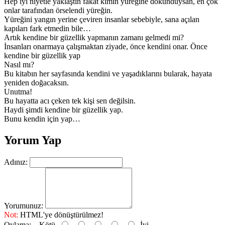
Hep iyi niyetle yaklaştın fakat kimin yüreğine dokunduysan, en çok
onlar tarafından örselendi yüreğin.
Yüreğini yangın yerine çeviren insanlar sebebiyle, sana açılan
kapıları fark etmedin bile…
Artık kendine bir güzellik yapmanın zamanı gelmedi mi?
İnsanları onarmaya çalışmaktan ziyade, önce kendini onar. Önce
kendine bir güzellik yap
Nasıl mı?
Bu kitabın her sayfasında kendini ve yaşadıklarını bularak, hayata
yeniden doğacaksın.
Unutma!
Bu hayatta acı çeken tek kişi sen değilsin.
Haydi şimdi kendine bir güzellik yap.
Bunu kendin için yap…
Yorum Yap
Adınız:
Yorumunuz:
Not:
HTML'ye dönüştürülmez!
Oylama:
Kötü
İyi