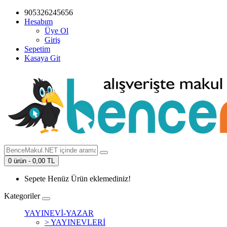
905326245656
Hesabım
Üye Ol
Giriş
Sepetim
Kasaya Git
0 ürün - 0,00 TL
Sepete Henüz Ürün eklemediniz!
Kategoriler
YAYINEVİ-YAZAR
> YAYINEVLERİ