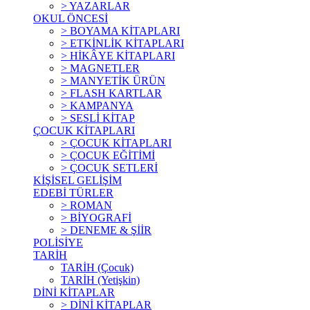
> YAZARLAR
OKUL ÖNCESİ
> BOYAMA KİTAPLARI
> ETKİNLİK KİTAPLARI
> HİKÂYE KİTAPLARI
> MAGNETLER
> MANYETİK ÜRÜN
> FLASH KARTLAR
> KAMPANYA
> SESLİ KİTAP
ÇOCUK KİTAPLARI
> ÇOCUK KİTAPLARI
> ÇOCUK EĞİTİMİ
> ÇOCUK SETLERİ
KİŞİSEL GELİŞİM
EDEBİ TÜRLER
> ROMAN
> BİYOGRAFİ
> DENEME & ŞİİR
POLİSİYE
TARİH
TARİH (Çocuk)
TARİH (Yetişkin)
DİNİ KİTAPLAR
> DİNİ KİTAPLAR