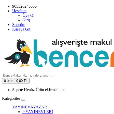
905326245656
Hesabım
Üye Ol
Giriş
Sepetim
Kasaya Git
0 ürün - 0,00 TL
Sepete Henüz Ürün eklemediniz!
Kategoriler
YAYINEVİ-YAZAR
> YAYINEVLERİ