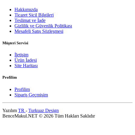
Hakkımızda
Ticaret Sicil Bilgileri
Teslimat ve İade
Gizlilik ve Güvenlik Politikası
Mesafeli Satış Sözleşmesi
Müşteri Servisi
İletişim
Ürün İadesi
Site Haritası
Profilim
Profilim
Sipariş Geçmişim
Yazılım
TR
-
Turkuaz Design
BenceMakul.NET © 2026 Tüm Hakları Saklıdır