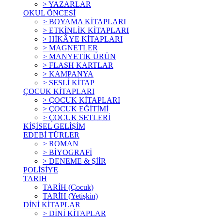
> YAZARLAR
OKUL ÖNCESİ
> BOYAMA KİTAPLARI
> ETKİNLİK KİTAPLARI
> HİKÂYE KİTAPLARI
> MAGNETLER
> MANYETİK ÜRÜN
> FLASH KARTLAR
> KAMPANYA
> SESLİ KİTAP
ÇOCUK KİTAPLARI
> ÇOCUK KİTAPLARI
> ÇOCUK EĞİTİMİ
> ÇOCUK SETLERİ
KİŞİSEL GELİŞİM
EDEBİ TÜRLER
> ROMAN
> BİYOGRAFİ
> DENEME & ŞİİR
POLİSİYE
TARİH
TARİH (Çocuk)
TARİH (Yetişkin)
DİNİ KİTAPLAR
> DİNİ KİTAPLAR