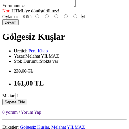
Yorumunuz:
Not:
HTML'ye dönüştürülmez!
Oylama:
Kötü
İyi
Devam
Gölgesiz Kuşlar
Üretici:
Pera Kitap
Yazar:Melahat YILMAZ
Stok Durumu:Stokta var
230,00 TL
161,00 TL
Miktar
Sepete Ekle
0 yorum
/
Yorum Yap
Etiketler:
Gölgesiz Kuşlar
,
Melahat YILMAZ