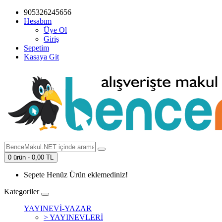
905326245656
Hesabım
Üye Ol
Giriş
Sepetim
Kasaya Git
0 ürün - 0,00 TL
Sepete Henüz Ürün eklemediniz!
Kategoriler
YAYINEVİ-YAZAR
> YAYINEVLERİ