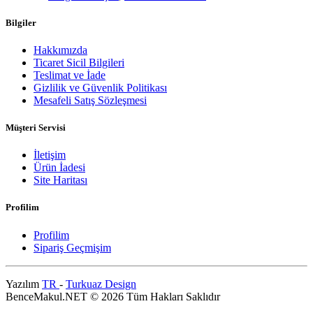
Bilgiler
Hakkımızda
Ticaret Sicil Bilgileri
Teslimat ve İade
Gizlilik ve Güvenlik Politikası
Mesafeli Satış Sözleşmesi
Müşteri Servisi
İletişim
Ürün İadesi
Site Haritası
Profilim
Profilim
Sipariş Geçmişim
Yazılım
TR
-
Turkuaz Design
BenceMakul.NET © 2026 Tüm Hakları Saklıdır