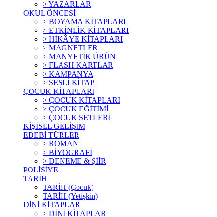
> YAZARLAR
OKUL ÖNCESİ
> BOYAMA KİTAPLARI
> ETKİNLİK KİTAPLARI
> HİKÂYE KİTAPLARI
> MAGNETLER
> MANYETİK ÜRÜN
> FLASH KARTLAR
> KAMPANYA
> SESLİ KİTAP
ÇOCUK KİTAPLARI
> ÇOCUK KİTAPLARI
> ÇOCUK EĞİTİMİ
> ÇOCUK SETLERİ
KİŞİSEL GELİŞİM
EDEBİ TÜRLER
> ROMAN
> BİYOGRAFİ
> DENEME & ŞİİR
POLİSİYE
TARİH
TARİH (Çocuk)
TARİH (Yetişkin)
DİNİ KİTAPLAR
> DİNİ KİTAPLAR