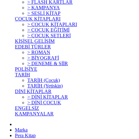
> FLASH KARTLAR
> KAMPANYA
> SESLİ KİTAP
ÇOCUK KİTAPLARI
> ÇOCUK KİTAPLARI
> ÇOCUK EĞİTİMİ
> ÇOCUK SETLERİ
KİŞİSEL GELİŞİM
EDEBİ TÜRLER
> ROMAN
> BİYOGRAFİ
> DENEME & ŞİİR
POLİSİYE
TARİH
TARİH (Çocuk)
TARİH (Yetişkin)
DİNİ KİTAPLAR
> DİNİ KİTAPLAR
> DİNİ ÇOCUK
ENGELSİZ
KAMPANYALAR
Marka
Pera Kitap