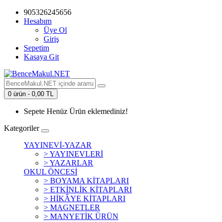
905326245656
Hesabım
Üye Ol
Giriş
Sepetim
Kasaya Git
0 ürün - 0,00 TL
Sepete Henüz Ürün eklemediniz!
Kategoriler
YAYINEVİ-YAZAR
> YAYINEVLERİ
> YAZARLAR
OKUL ÖNCESİ
> BOYAMA KİTAPLARI
> ETKİNLİK KİTAPLARI
> HİKÂYE KİTAPLARI
> MAGNETLER
> MANYETİK ÜRÜN