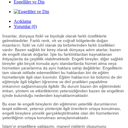
Engelliler ve Din
Açıklama
Yorumlar (0)
İnsanlar, dünyaya fizikî ve biyolojik olarak farklı özelliklerle
gelmektedirler. Farklı renk, ırk ve coğrafi bölgelerde doğan
insanların, fizikî ve ruhî olarak da birbirlerinden farklı özellikleri
vardır. Bazen sağlıklı bir birey olarak dünyaya adım atarlar, bazen
de engelli olarak doğarlar. İşte bu farklılıklardan kaynaklanan
ihtiyaçlarda da çeşitlilik olabilmektedir. Engelli bireyler, diğer sağlıklı
bireyler gibi birçok konuda aynı standartlarda hizmet alma veya
hizmetten yararlanma da aynı haklara sahip değildirler. Engellilerin
tam olarak istifade edemedikleri bu haklardan biri de eğitim
hizmetleriyle ilgili olan kısımdır. Eğitim haklarının bir bölümü de din
eğitimiyle ilgili bilgileri öğrenme ve dinî pratikleri yapabilme
imkanının sağlanmasıyla ilgilidir. Bu durum bazen din eğitimindeki
imkan, yöntem ve etkinliklerinin yetersizliğinden bazen de engellinin
içinde bulunduğu nedenden kaynaklanmaktadır.
Bu eser ile engelli bireylerin din eğitiminin yeterlilik durumlarının
tespit edilerek, yetersiz yönleriyle ilgili önerilerin ortaya konulması,
engelli bireylere yönelik gerçekleştirilmekte olan din hizmetlerinin
yeterliliğinin ortaya konulması amaçlanmaktadır.
İslam'ın engellilere yaklaşımı, manevî risklerin oluşumunu