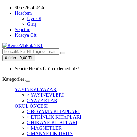
905326245656
Hesabım
Üye Ol
Giriş
Sepetim
Kasaya Git
0 ürün - 0,00 TL
Sepete Henüz Ürün eklemediniz!
Kategoriler
YAYINEVİ-YAZAR
> YAYINEVLERİ
> YAZARLAR
OKUL ÖNCESİ
> BOYAMA KİTAPLARI
> ETKİNLİK KİTAPLARI
> HİKÂYE KİTAPLARI
> MAGNETLER
> MANYETİK ÜRÜN