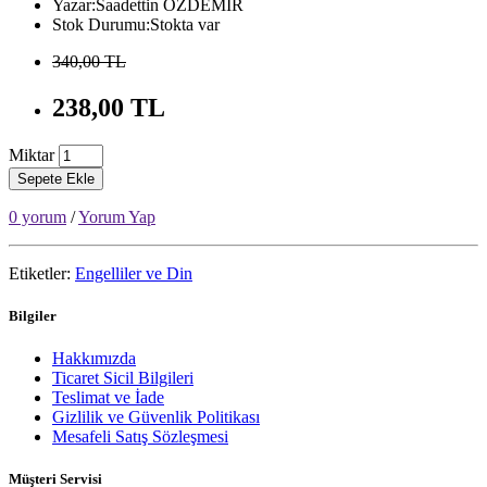
Yazar:Saadettin ÖZDEMİR
Stok Durumu:Stokta var
340,00 TL
238,00 TL
Miktar
Sepete Ekle
0 yorum
/
Yorum Yap
Etiketler:
Engelliler ve Din
Bilgiler
Hakkımızda
Ticaret Sicil Bilgileri
Teslimat ve İade
Gizlilik ve Güvenlik Politikası
Mesafeli Satış Sözleşmesi
Müşteri Servisi