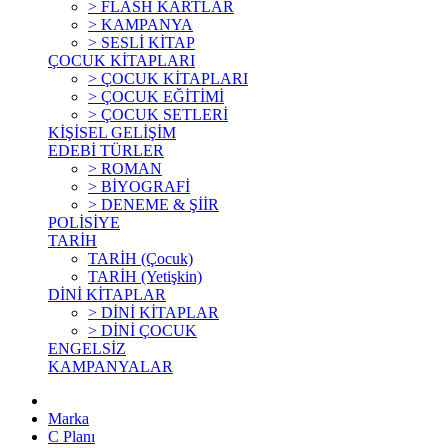
> FLASH KARTLAR
> KAMPANYA
> SESLİ KİTAP
ÇOCUK KİTAPLARI
> ÇOCUK KİTAPLARI
> ÇOCUK EĞİTİMİ
> ÇOCUK SETLERİ
KİŞİSEL GELİŞİM
EDEBİ TÜRLER
> ROMAN
> BİYOGRAFİ
> DENEME & ŞİİR
POLİSİYE
TARİH
TARİH (Çocuk)
TARİH (Yetişkin)
DİNİ KİTAPLAR
> DİNİ KİTAPLAR
> DİNİ ÇOCUK
ENGELSİZ
KAMPANYALAR
Marka
C Planı