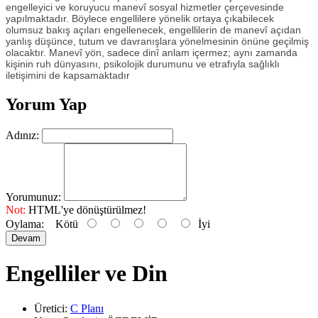
engelleyici ve koruyucu manevî sosyal hizmetler çerçevesinde
yapılmaktadır. Böylece engellilere yönelik ortaya çıkabilecek
olumsuz bakış açıları engellenecek, engellilerin de manevî açıdan
yanlış düşünce, tutum ve davranışlara yönelmesinin önüne geçilmiş
olacaktır. Manevî yön, sadece dinî anlam içermez; aynı zamanda
kişinin ruh dünyasını, psikolojik durumunu ve etrafıyla sağlıklı
iletişimini de kapsamaktadır
Yorum Yap
Adınız:
Yorumunuz:
Not:
HTML'ye dönüştürülmez!
Oylama:
Kötü
İyi
Devam
Engelliler ve Din
Üretici:
C Planı