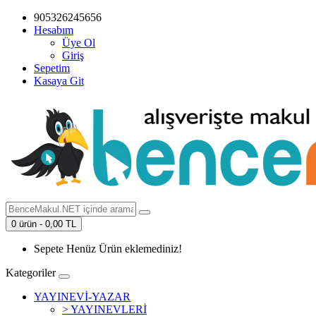
905326245656
Hesabım
Üye Ol
Giriş
Sepetim
Kasaya Git
0 ürün - 0,00 TL
Sepete Henüz Ürün eklemediniz!
Kategoriler
YAYINEVİ-YAZAR
> YAYINEVLERİ