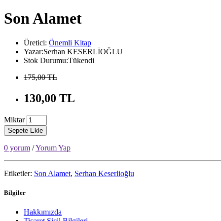
Son Alamet
Üretici:
Önemli Kitap
Yazar:Serhan KESERLİOĞLU
Stok Durumu:Tükendi
175,00 TL
130,00 TL
Miktar
Sepete Ekle
0 yorum
/
Yorum Yap
Etiketler:
Son Alamet
,
Serhan Keserlioğlu
Bilgiler
Hakkımızda
Ticaret Sicil Bilgileri