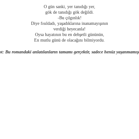
O gün sanki, yer tanıdığı yer,
gök de tanıdığı gök değildi.
-Bu çılgınlık!
Diye fısıldadı, yaşadıklarına inanamayışının
verdiği heyecanla!
Oysa hayatının bu en dehşetli gününün,
En mutlu günü de olacağını bilmiyordu.
t: Bu romandaki anlatılanların tamamı gerçektir, sadece henüz yaşanmamışt