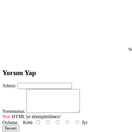
No
Yorum Yap
Adınız:
Yorumunuz:
Not:
HTML'ye dönüştürülmez!
Oylama:
Kötü
İyi
Devam