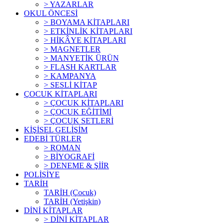
> YAZARLAR
OKUL ÖNCESİ
> BOYAMA KİTAPLARI
> ETKİNLİK KİTAPLARI
> HİKÂYE KİTAPLARI
> MAGNETLER
> MANYETİK ÜRÜN
> FLASH KARTLAR
> KAMPANYA
> SESLİ KİTAP
ÇOCUK KİTAPLARI
> ÇOCUK KİTAPLARI
> ÇOCUK EĞİTİMİ
> ÇOCUK SETLERİ
KİŞİSEL GELİŞİM
EDEBİ TÜRLER
> ROMAN
> BİYOGRAFİ
> DENEME & ŞİİR
POLİSİYE
TARİH
TARİH (Çocuk)
TARİH (Yetişkin)
DİNİ KİTAPLAR
> DİNİ KİTAPLAR