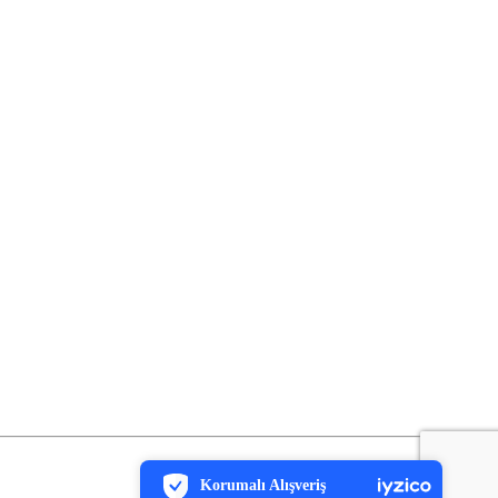
PCI-DSS Ödeme Güvenliği
7/24 Canlı Destek
Korumalı Alışveriş
iyzico Korumalı Alışveriş