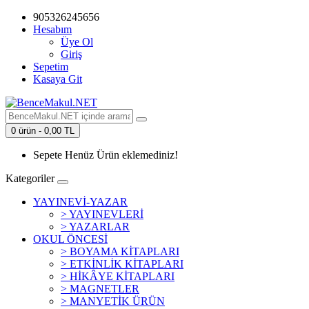
905326245656
Hesabım
Üye Ol
Giriş
Sepetim
Kasaya Git
0 ürün - 0,00 TL
Sepete Henüz Ürün eklemediniz!
Kategoriler
YAYINEVİ-YAZAR
> YAYINEVLERİ
> YAZARLAR
OKUL ÖNCESİ
> BOYAMA KİTAPLARI
> ETKİNLİK KİTAPLARI
> HİKÂYE KİTAPLARI
> MAGNETLER
> MANYETİK ÜRÜN