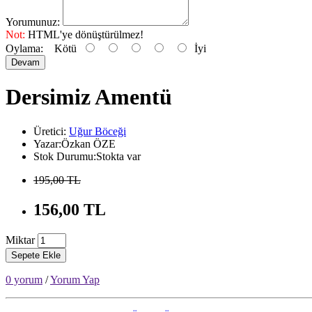
Yorumunuz:
Not:
HTML'ye dönüştürülmez!
Oylama:
Kötü
İyi
Devam
Dersimiz Amentü
Üretici:
Uğur Böceği
Yazar:Özkan ÖZE
Stok Durumu:Stokta var
195,00 TL
156,00 TL
Miktar
Sepete Ekle
0 yorum
/
Yorum Yap