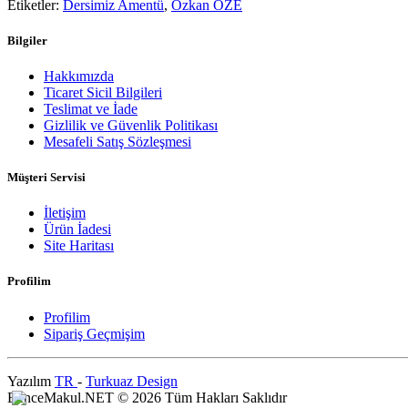
Etiketler:
Dersimiz Amentü
,
Özkan ÖZE
Bilgiler
Hakkımızda
Ticaret Sicil Bilgileri
Teslimat ve İade
Gizlilik ve Güvenlik Politikası
Mesafeli Satış Sözleşmesi
Müşteri Servisi
İletişim
Ürün İadesi
Site Haritası
Profilim
Profilim
Sipariş Geçmişim
Yazılım
TR
-
Turkuaz Design
BenceMakul.NET © 2026 Tüm Hakları Saklıdır