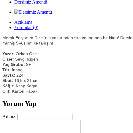
Dersimiz Amentü
Açıklama
Yorumlar (0)
Merak Ediyorum Dizisi’nin yazarından sitcom tadında bir kitap! Dersle
müthiş 5-A sınıfı ile tanışın!
Yazar:
Özkan Öze
Çizer:
Sevgi İçigen
Yaş Grubu:
9+
Tür:
İnanç
Sayfa:
224
Ebat:
16,5 x 21 cm
Kâğıt:
Kitap Kağıdı
Cilt:
Karton Kapak
Yorum Yap
Adınız: