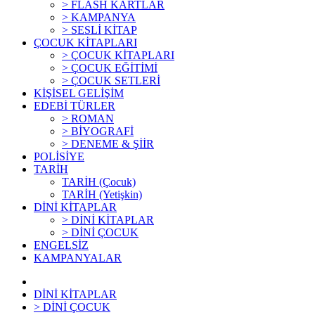
> FLASH KARTLAR
> KAMPANYA
> SESLİ KİTAP
ÇOCUK KİTAPLARI
> ÇOCUK KİTAPLARI
> ÇOCUK EĞİTİMİ
> ÇOCUK SETLERİ
KİŞİSEL GELİŞİM
EDEBİ TÜRLER
> ROMAN
> BİYOGRAFİ
> DENEME & ŞİİR
POLİSİYE
TARİH
TARİH (Çocuk)
TARİH (Yetişkin)
DİNİ KİTAPLAR
> DİNİ KİTAPLAR
> DİNİ ÇOCUK
ENGELSİZ
KAMPANYALAR
DİNİ KİTAPLAR
> DİNİ ÇOCUK