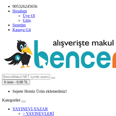
905326245656
Hesabım
Üye Ol
Giriş
Sepetim
Kasaya Git
0 ürün - 0,00 TL
Sepete Henüz Ürün eklemediniz!
Kategoriler
YAYINEVİ-YAZAR
> YAYINEVLERİ