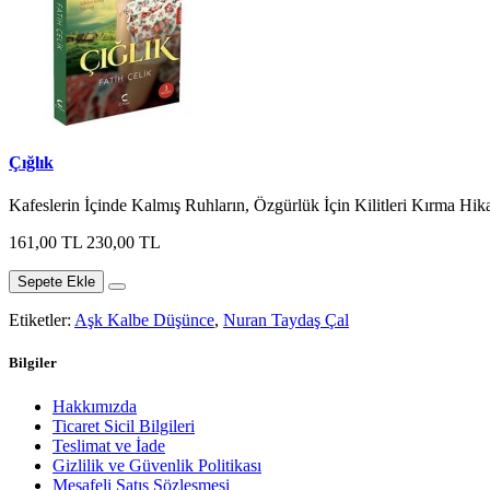
Çığlık
Kafeslerin İçinde Kalmış Ruhların, Özgürlük İçin Kilitleri Kırma Hi
161,00 TL
230,00 TL
Sepete Ekle
Etiketler:
Aşk Kalbe Düşünce
,
Nuran Taydaş Çal
Bilgiler
Hakkımızda
Ticaret Sicil Bilgileri
Teslimat ve İade
Gizlilik ve Güvenlik Politikası
Mesafeli Satış Sözleşmesi