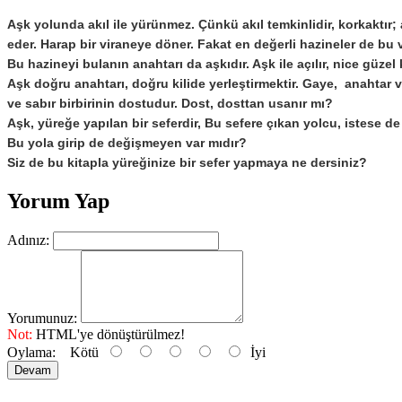
Aşk yolunda akıl ile yürünmez. Çünkü akıl temkinlidir, korkaktır;
eder. Harap bir viraneye döner. Fakat en değerli hazineler de bu v
Bu hazineyi bulanın anahtarı da aşkıdır. Aşk ile açılır, nice güzel 
Aşk doğru anahtarı, doğru kilide yerleştirmektir. Gaye, anahtar
ve sabır birbirinin dostudur. Dost, dosttan usanır mı?
Aşk, yüreğe yapılan bir seferdir, Bu sefere çıkan yolcu, istese d
Bu yola girip de değişmeyen var mıdır?
Siz de bu kitapla yüreğinize bir sefer yapmaya ne dersiniz?
Yorum Yap
Adınız:
Yorumunuz:
Not:
HTML'ye dönüştürülmez!
Oylama:
Kötü
İyi
Devam