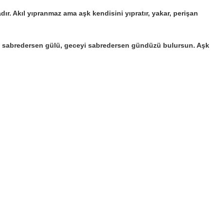
ır. Akıl yıpranmaz ama aşk kendisini yıpratır, yakar, perişan
nine sabredersen gülü, geceyi sabredersen gündüzü bulursun. Aşk