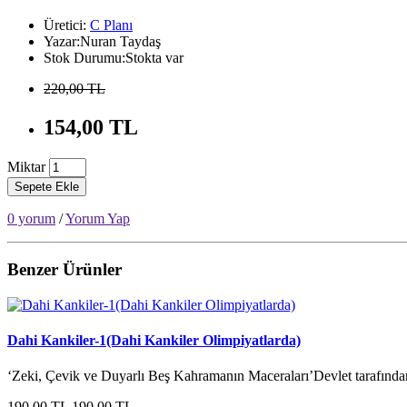
Üretici:
C Planı
Yazar:Nuran Taydaş
Stok Durumu:Stokta var
220,00 TL
154,00 TL
Miktar
Sepete Ekle
0 yorum
/
Yorum Yap
Benzer Ürünler
Dahi Kankiler-1(Dahi Kankiler Olimpiyatlarda)
‘Zeki, Çevik ve Duyarlı Beş Kahramanın Maceraları’Devlet tarafından 
190,00 TL
190,00 TL