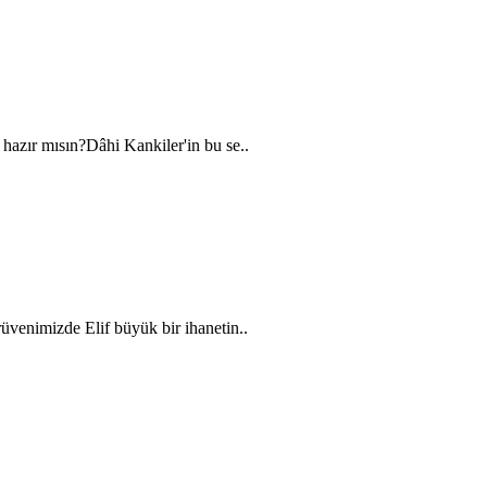
azır mısın?Dâhi Kankiler'in bu se..
venimizde Elif büyük bir ihanetin..