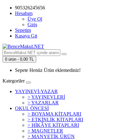
905326245656
Hesabım
Üye Ol
Giriş
Sepetim
Kasaya Git
0 ürün - 0,00 TL
Sepete Henüz Ürün eklemediniz!
Kategoriler
YAYINEVİ-YAZAR
> YAYINEVLERİ
> YAZARLAR
OKUL ÖNCESİ
> BOYAMA KİTAPLARI
> ETKİNLİK KİTAPLARI
> HİKÂYE KİTAPLARI
> MAGNETLER
> MANYETİK ÜRÜN