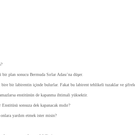
n?
i bir plan sonucu Bermuda Sırlar Adası’na düşer.
bire bir labirentin içinde bulurlar. Fakat bu labirent tehlikeli tuzaklar ve şifre
lamazlarsa enstitünün de kapanma ihtimali yüksektir.
r Enstitüsü sonsuza dek kapanacak mıdır?
p onlara yardım etmek ister misin?