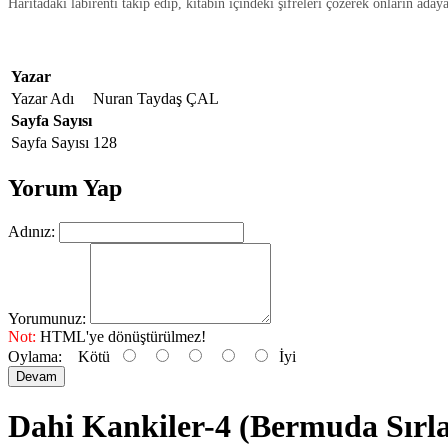
Haritadaki labirenti takip edip, kitabın içindeki şifreleri çözerek onların aday
Yazar
Yazar Adı
Nuran Taydaş ÇAL
Sayfa Sayısı
Sayfa Sayısı
128
Yorum Yap
Adınız:
Yorumunuz:
Not:
HTML'ye dönüştürülmez!
Oylama:
Kötü
İyi
Devam
Dahi Kankiler-4 (Bermuda Sırla