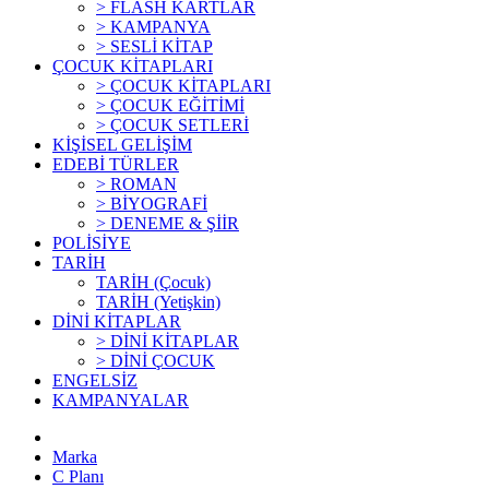
> FLASH KARTLAR
> KAMPANYA
> SESLİ KİTAP
ÇOCUK KİTAPLARI
> ÇOCUK KİTAPLARI
> ÇOCUK EĞİTİMİ
> ÇOCUK SETLERİ
KİŞİSEL GELİŞİM
EDEBİ TÜRLER
> ROMAN
> BİYOGRAFİ
> DENEME & ŞİİR
POLİSİYE
TARİH
TARİH (Çocuk)
TARİH (Yetişkin)
DİNİ KİTAPLAR
> DİNİ KİTAPLAR
> DİNİ ÇOCUK
ENGELSİZ
KAMPANYALAR
Marka
C Planı