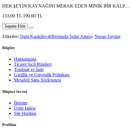
HER ŞEYİN KAYNAĞINI MERAK EDEN MİNİK BİR KALP…
133,00 TL
190,00 TL
Sepete Ekle
Etiketler:
Dahi Kankiler-4(Bermuda Sırlar Adası)
,
Nuran Taydaş
Bilgiler
Hakkımızda
Ticaret Sicil Bilgileri
Teslimat ve İade
Gizlilik ve Güvenlik Politikası
Mesafeli Satış Sözleşmesi
Müşteri Servisi
İletişim
Ürün İadesi
Site Haritası
Profilim