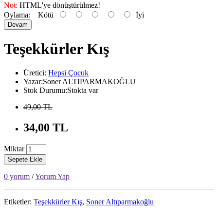
Not:
HTML'ye dönüştürülmez!
Oylama:
Kötü
İyi
Devam
Teşekkürler Kış
Üretici:
Hepsi Çocuk
Yazar:Soner ALTIPARMAKOĞLU
Stok Durumu:Stokta var
49,00 TL
34,00 TL
Miktar
Sepete Ekle
0 yorum
/
Yorum Yap
Etiketler:
Teşekkürler Kış
,
Soner Altıparmakoğlu