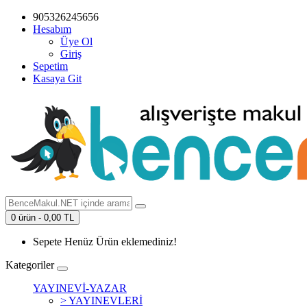
905326245656
Hesabım
Üye Ol
Giriş
Sepetim
Kasaya Git
0 ürün - 0,00 TL
Sepete Henüz Ürün eklemediniz!
Kategoriler
YAYINEVİ-YAZAR
> YAYINEVLERİ