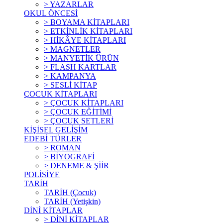
> YAZARLAR
OKUL ÖNCESİ
> BOYAMA KİTAPLARI
> ETKİNLİK KİTAPLARI
> HİKÂYE KİTAPLARI
> MAGNETLER
> MANYETİK ÜRÜN
> FLASH KARTLAR
> KAMPANYA
> SESLİ KİTAP
ÇOCUK KİTAPLARI
> ÇOCUK KİTAPLARI
> ÇOCUK EĞİTİMİ
> ÇOCUK SETLERİ
KİŞİSEL GELİŞİM
EDEBİ TÜRLER
> ROMAN
> BİYOGRAFİ
> DENEME & ŞİİR
POLİSİYE
TARİH
TARİH (Çocuk)
TARİH (Yetişkin)
DİNİ KİTAPLAR
> DİNİ KİTAPLAR