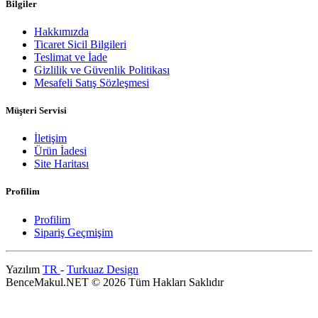
Bilgiler
Hakkımızda
Ticaret Sicil Bilgileri
Teslimat ve İade
Gizlilik ve Güvenlik Politikası
Mesafeli Satış Sözleşmesi
Müşteri Servisi
İletişim
Ürün İadesi
Site Haritası
Profilim
Profilim
Sipariş Geçmişim
Yazılım
TR
-
Turkuaz Design
BenceMakul.NET © 2026 Tüm Hakları Saklıdır