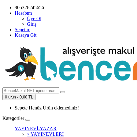
905326245656
Hesabım
Üye Ol
Giriş
Sepetim
Kasaya Git
0 ürün - 0,00 TL
Sepete Henüz Ürün eklemediniz!
Kategoriler
YAYINEVİ-YAZAR
> YAYINEVLERİ