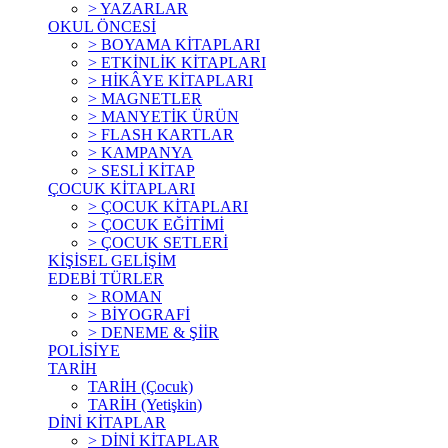
> YAZARLAR
OKUL ÖNCESİ
> BOYAMA KİTAPLARI
> ETKİNLİK KİTAPLARI
> HİKÂYE KİTAPLARI
> MAGNETLER
> MANYETİK ÜRÜN
> FLASH KARTLAR
> KAMPANYA
> SESLİ KİTAP
ÇOCUK KİTAPLARI
> ÇOCUK KİTAPLARI
> ÇOCUK EĞİTİMİ
> ÇOCUK SETLERİ
KİŞİSEL GELİŞİM
EDEBİ TÜRLER
> ROMAN
> BİYOGRAFİ
> DENEME & ŞİİR
POLİSİYE
TARİH
TARİH (Çocuk)
TARİH (Yetişkin)
DİNİ KİTAPLAR
> DİNİ KİTAPLAR