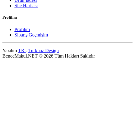
Ürün İadesi
Site Haritası
Profilim
Profilim
Sipariş Geçmişim
Yazılım
TR
-
Turkuaz Design
BenceMakul.NET © 2026 Tüm Hakları Saklıdır