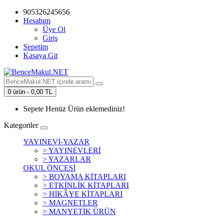
905326245656
Hesabım
Üye Ol
Giriş
Sepetim
Kasaya Git
0 ürün - 0,00 TL
Sepete Henüz Ürün eklemediniz!
Kategoriler
YAYINEVİ-YAZAR
> YAYINEVLERİ
> YAZARLAR
OKUL ÖNCESİ
> BOYAMA KİTAPLARI
> ETKİNLİK KİTAPLARI
> HİKÂYE KİTAPLARI
> MAGNETLER
> MANYETİK ÜRÜN