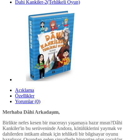
Dahi Kankiler-2(Tehlikeli Oyun)
Açıklama
Özellikler
Yorumlar (0)
Merhaba Dâhi Arkadaşım,
Birlikte nefes kesen bir macerayı yaşamaya hazır mısın?
Dâhi
Kankiler'in bu serüveninde Andora, kötülüklerini yaymak ve
dahilerden intikam almak için tehlikeli bir bilgisayar oyunu
hazırlıyor. Oyundan gelen sinyallerle hipnotize olan çocuklar