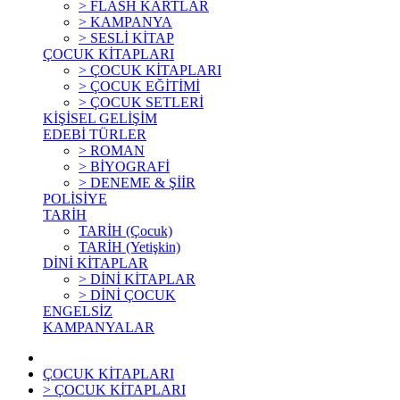
> FLASH KARTLAR
> KAMPANYA
> SESLİ KİTAP
ÇOCUK KİTAPLARI
> ÇOCUK KİTAPLARI
> ÇOCUK EĞİTİMİ
> ÇOCUK SETLERİ
KİŞİSEL GELİŞİM
EDEBİ TÜRLER
> ROMAN
> BİYOGRAFİ
> DENEME & ŞİİR
POLİSİYE
TARİH
TARİH (Çocuk)
TARİH (Yetişkin)
DİNİ KİTAPLAR
> DİNİ KİTAPLAR
> DİNİ ÇOCUK
ENGELSİZ
KAMPANYALAR
ÇOCUK KİTAPLARI
> ÇOCUK KİTAPLARI