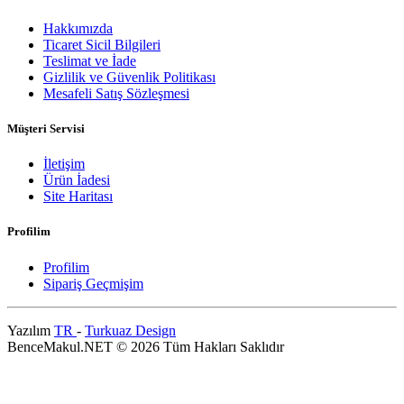
Hakkımızda
Ticaret Sicil Bilgileri
Teslimat ve İade
Gizlilik ve Güvenlik Politikası
Mesafeli Satış Sözleşmesi
Müşteri Servisi
İletişim
Ürün İadesi
Site Haritası
Profilim
Profilim
Sipariş Geçmişim
Yazılım
TR
-
Turkuaz Design
BenceMakul.NET © 2026 Tüm Hakları Saklıdır