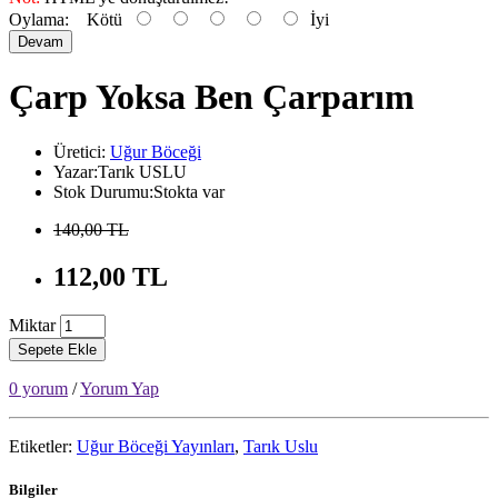
Oylama:
Kötü
İyi
Devam
Çarp Yoksa Ben Çarparım
Üretici:
Uğur Böceği
Yazar:Tarık USLU
Stok Durumu:Stokta var
140,00 TL
112,00 TL
Miktar
Sepete Ekle
0 yorum
/
Yorum Yap
Etiketler:
Uğur Böceği Yayınları
,
Tarık Uslu
Bilgiler