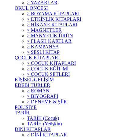
> YAZARLAR
OKUL ÖNCESİ
> BOYAMA KİTAPLARI
> ETKİNLİK KİTAPLARI
> HİKÂYE KİTAPLARI
> MAGNETLER
> MANYETİK ÜRÜN
> FLASH KARTLAR
> KAMPANYA
> SESLİ KİTAP
ÇOCUK KİTAPLARI
> ÇOCUK KİTAPLARI
> ÇOCUK EĞİTİMİ
> ÇOCUK SETLERİ
KİŞİSEL GELİŞİM
EDEBİ TÜRLER
> ROMAN
> BİYOGRAFİ
> DENEME & ŞİİR
POLİSİYE
TARİH
TARİH (Çocuk)
TARİH (Yetişkin)
DİNİ KİTAPLAR
> DİNİ KİTAPLAR