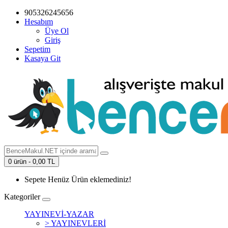
905326245656
Hesabım
Üye Ol
Giriş
Sepetim
Kasaya Git
0 ürün - 0,00 TL
Sepete Henüz Ürün eklemediniz!
Kategoriler
YAYINEVİ-YAZAR
> YAYINEVLERİ