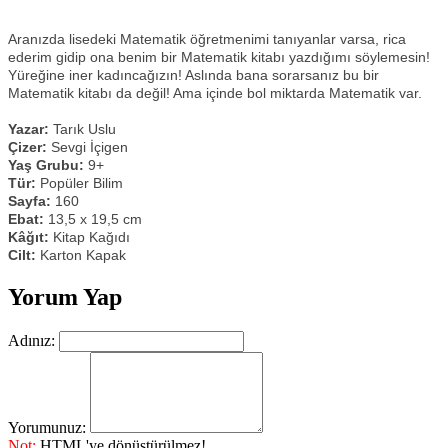
Aranızda lisedeki Matematik öğretmenimi tanıyanlar varsa, rica
ederim gidip ona benim bir Matematik kitabı yazdığımı söylemesin!
Yüreğine iner kadıncağızın! Aslında bana sorarsanız bu bir
Matematik kitabı da değil! Ama içinde bol miktarda Matematik var.
Yazar:
Tarık Uslu
Çizer:
Sevgi İçigen
Yaş Grubu:
9+
Tür:
Popüler Bilim
Sayfa:
160
Ebat:
13,5 x 19,5 cm
Kâğıt:
Kitap Kağıdı
Cilt:
Karton Kapak
Yorum Yap
Adınız:
Yorumunuz:
Not:
HTML'ye dönüştürülmez!