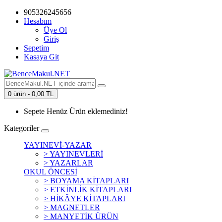
905326245656
Hesabım
Üye Ol
Giriş
Sepetim
Kasaya Git
0 ürün - 0,00 TL
Sepete Henüz Ürün eklemediniz!
Kategoriler
YAYINEVİ-YAZAR
> YAYINEVLERİ
> YAZARLAR
OKUL ÖNCESİ
> BOYAMA KİTAPLARI
> ETKİNLİK KİTAPLARI
> HİKÂYE KİTAPLARI
> MAGNETLER
> MANYETİK ÜRÜN