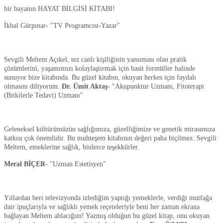
bir bayanın HAYAT BİLGİSİ KİTABI!
İkbal Gürpınar- "TV Programcısı-Yazar"
Sevgili Meltem Açıkel, tez canlı kişiliğinin yansıması olan pratik
çözümlerini, yaşamımızı kolaylaştırmak için basit formüller halinde
sunuyor bize kitabında. Bu güzel kitabın, okuyan herkes için faydalı
olmasını diliyorum.
Dr. Ümit Aktaş
- "Akupunktur Uzmanı, Fitoterapi
(Bitkilerle Tedavi) Uzmanı"
Geleneksel kültürümüzün sağlığımıza, güzelliğimize ve genetik mirasımıza
katkısı çok önemlidir. Bu muhteşem kitabının değeri paha biçilmez. Sevgili
Meltem, emeklerine sağlık, binlerce teşekkürler.
Meral BİÇER
- "Uzman Estetisyen"
Yıllardan beri televizyonda izlediğim yaptığı yemeklerle, verdiği mutfağa
dair ipuçlarıyla ve sağlıklı yemek reçeteleriyle beni her zaman ekrana
bağlayan Meltem ablacığım! Yazmış olduğun bu güzel kitap, onu okuyan