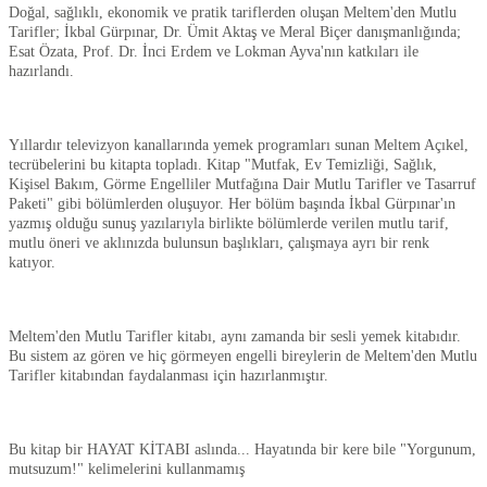
Doğal, sağlıklı, ekonomik ve pratik tariflerden oluşan Meltem'den Mutlu
Tarifler; İkbal Gürpınar, Dr. Ümit Aktaş ve Meral Biçer danışmanlığında;
Esat Özata, Prof. Dr. İnci Erdem ve Lokman Ayva'nın katkıları ile
hazırlandı.
Yıllardır televizyon kanallarında yemek programları sunan Meltem Açıkel,
tecrübelerini bu kitapta topladı. Kitap "Mutfak, Ev Temizliği, Sağlık,
Kişisel Bakım, Görme Engelliler Mutfağına Dair Mutlu Tarifler ve Tasarruf
Paketi" gibi bölümlerden oluşuyor. Her bölüm başında İkbal Gürpınar'ın
yazmış olduğu sunuş yazılarıyla birlikte bölümlerde verilen mutlu tarif,
mutlu öneri ve aklınızda bulunsun başlıkları, çalışmaya ayrı bir renk
katıyor.
Meltem'den Mutlu Tarifler kitabı, aynı zamanda bir sesli yemek kitabıdır.
Bu sistem az gören ve hiç görmeyen engelli bireylerin de Meltem'den Mutlu
Tarifler kitabından faydalanması için hazırlanmıştır.
Bu kitap bir HAYAT KİTABI aslında... Hayatında bir kere bile "Yorgunum,
mutsuzum!" kelimelerini kullanmamış