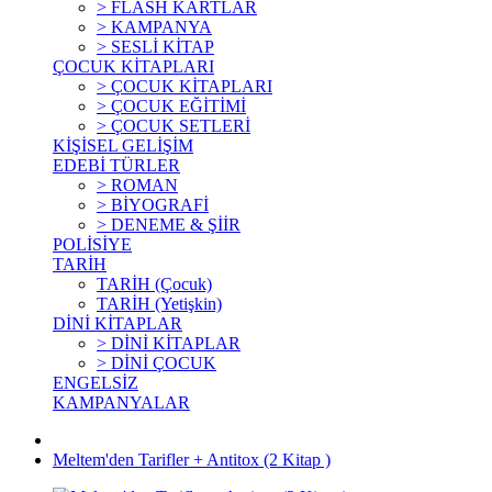
> FLASH KARTLAR
> KAMPANYA
> SESLİ KİTAP
ÇOCUK KİTAPLARI
> ÇOCUK KİTAPLARI
> ÇOCUK EĞİTİMİ
> ÇOCUK SETLERİ
KİŞİSEL GELİŞİM
EDEBİ TÜRLER
> ROMAN
> BİYOGRAFİ
> DENEME & ŞİİR
POLİSİYE
TARİH
TARİH (Çocuk)
TARİH (Yetişkin)
DİNİ KİTAPLAR
> DİNİ KİTAPLAR
> DİNİ ÇOCUK
ENGELSİZ
KAMPANYALAR
Meltem'den Tarifler + Antitox (2 Kitap )