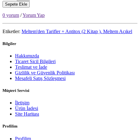
Sepete Ekle
0 yorum
/
Yorum Yap
Etiketler:
Meltem'den Tarifler + Antitox (2 Kitap ). Meltem Açıkel
Bilgiler
Hakkımızda
Ticaret Sicil Bilgileri
Teslimat ve İade
Gizlilik ve Güvenlik Politikası
Mesafeli Satış Sözleşmesi
Müşteri Servisi
İletişim
Ürün İadesi
Site Haritası
Profilim
Profilim