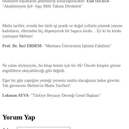
insanların hayatlarını şenlendirip kolaylaştıracaktır.
Esat ÖZATA
-
"Akademisyen Şef- Aşçı Milli Takımı Direktörü"
Mutlu tarifler, evinde her türlü işi pratik ve doğal yollarla çözmek isteyen
kadınların, ellerinden hiç düşmeyecek bir başucu kitabı... İyi ki bu kitabı
yazmışsın Meltem!
Prof. Dr. İnci ERDEM-
"Marmara Üniversitesi İşletme Fakültesi"
Ne yalan söyleyeyim, bu kitap benim için bir ilk! Önceki kitaplar görme
engellilerin okuyabileceği gibi değildi.
Eğer bir gün yaptığım yemeği yerseniz mutlu olacağınıza bahse girerim.
Tek güvencem Meltem'in Mutlu Tarifleri!
Lokman AYVA-
"Türkiye Beyazay Derneği Genel Başkanı"
Yorum Yap