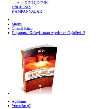
> DİNİ ÇOCUK
ENGELSİZ
KAMPANYALAR
Marka
Önemli Kitap
Hayatımızı Kolaylaştıran Ayetler ve Öyküleri -2
Açıklama
Yorumlar (0)