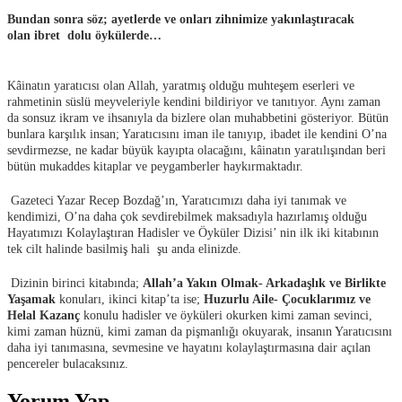
Bundan sonra söz; ayetlerde ve onları zihnimize yakınlaştıracak
olan
ibret dolu öykülerde…
Kâinatın yaratıcısı olan Allah, yaratmış olduğu muhteşem eserleri ve
rahmetinin süslü meyveleriyle kendini bildiriyor ve tanıtıyor. Aynı zaman
da sonsuz ikram ve ihsanıyla da bizlere olan muhabbetini gösteriyor. Bütün
bunlara karşılık insan; Yaratıcısını iman ile tanıyıp, ibadet ile kendini O’na
sevdirmezse, ne kadar büyük kayıpta olacağını, kâinatın yaratılışından beri
bütün mukaddes kitaplar ve peygamberler haykırmaktadır.
Gazeteci Yazar Recep Bozdağ’ın, Yaratıcımızı daha iyi tanımak ve
kendimizi, O’na daha çok sevdirebilmek maksadıyla hazırlamış olduğu
Hayatımızı Kolaylaştıran Hadisler ve Öyküler Dizisi’ nin ilk iki kitabının
tek cilt halinde basilmiş hali şu anda elinizde.
Dizinin birinci kitabında;
Allah’a Yakın Olmak- Arkadaşlık ve Birlikte
Yaşamak
konuları, ikinci kitap’ta ise;
Huzurlu Aile- Çocuklarımız ve
Helal Kazanç
konulu hadisler ve öyküleri okurken kimi zaman sevinci,
kimi zaman hüznü, kimi zaman da pişmanlığı okuyarak, insanın Yaratıcısını
daha iyi tanımasına, sevmesine ve hayatını kolaylaştırmasına dair açılan
pencereler bulacaksınız.
Yorum Yap