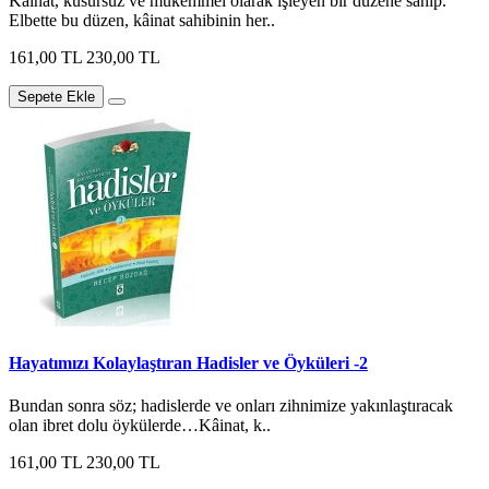
Kâinat, kusursuz ve mükemmel olarak işleyen bir düzene sahip.
Elbette bu düzen, kâinat sahibinin her..
161,00 TL
230,00 TL
Sepete Ekle
Hayatımızı Kolaylaştıran Hadisler ve Öyküleri -2
Bundan sonra söz; hadislerde ve onları zihnimize yakınlaştıracak
olan ibret dolu öykülerde…Kâinat, k..
161,00 TL
230,00 TL