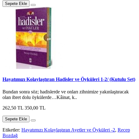
Sepete Ekle
Hayatımızı Kolaylaştıran Hadisler ve Öyküleri 1-2/ (Kutulu Set)
Bundan sonra söz; hadislerde ve onları zihnimize yakınlaştıracak
olan ibret dolu öykülerde…Kâinat, k..
262,50 TL
350,00 TL
Sepete Ekle
Etiketler:
Hayatımızı Kolaylaştıran Ayetler ve Öyküleri -2
,
Recep
Bozdağ