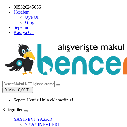
905326245656
Hesabım
Üye Ol
Giriş
Sepetim
Kasaya Git
0 ürün - 0,00 TL
Sepete Henüz Ürün eklemediniz!
Kategoriler
YAYINEVİ-YAZAR
> YAYINEVLERİ