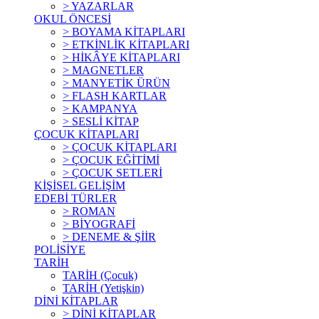
> YAZARLAR
OKUL ÖNCESİ
> BOYAMA KİTAPLARI
> ETKİNLİK KİTAPLARI
> HİKÂYE KİTAPLARI
> MAGNETLER
> MANYETİK ÜRÜN
> FLASH KARTLAR
> KAMPANYA
> SESLİ KİTAP
ÇOCUK KİTAPLARI
> ÇOCUK KİTAPLARI
> ÇOCUK EĞİTİMİ
> ÇOCUK SETLERİ
KİŞİSEL GELİŞİM
EDEBİ TÜRLER
> ROMAN
> BİYOGRAFİ
> DENEME & ŞİİR
POLİSİYE
TARİH
TARİH (Çocuk)
TARİH (Yetişkin)
DİNİ KİTAPLAR
> DİNİ KİTAPLAR