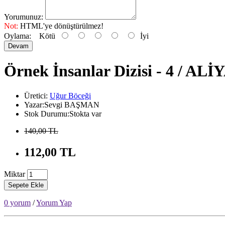
Yorumunuz:
Not:
HTML'ye dönüştürülmez!
Oylama:
Kötü
İyi
Devam
Örnek İnsanlar Dizisi - 4 / 
Üretici:
Uğur Böceği
Yazar:Sevgi BAŞMAN
Stok Durumu:Stokta var
140,00 TL
112,00 TL
Miktar
Sepete Ekle
0 yorum
/
Yorum Yap