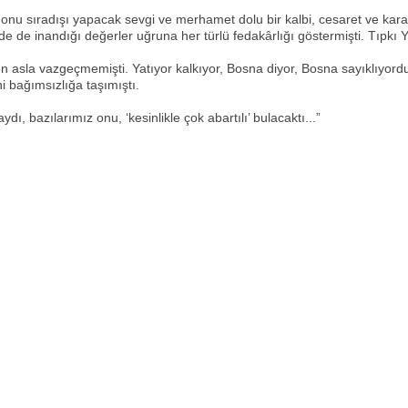
nu sıradışı yapacak sevgi ve merhamet dolu bir kalbi, cesaret ve kararlı
 de inandığı değerler uğruna her türlü fedakârlığı göstermişti. Tıpkı 
asla vazgeçmemişti. Yatıyor kalkıyor, Bosna diyor, Bosna sayıklıyordu..
i bağımsızlığa taşımıştı.
ı, bazılarımız onu, ‘kesinlikle çok abartılı’ bulacaktı...”