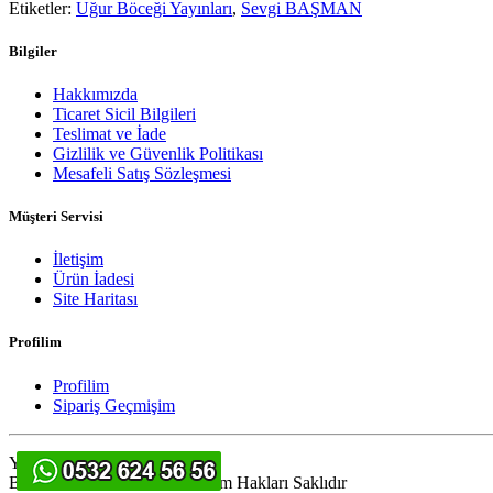
Etiketler:
Uğur Böceği Yayınları
,
Sevgi BAŞMAN
Bilgiler
Hakkımızda
Ticaret Sicil Bilgileri
Teslimat ve İade
Gizlilik ve Güvenlik Politikası
Mesafeli Satış Sözleşmesi
Müşteri Servisi
İletişim
Ürün İadesi
Site Haritası
Profilim
Profilim
Sipariş Geçmişim
Yazılım
TR
-
Turkuaz Design
BenceMakul.NET © 2026 Tüm Hakları Saklıdır