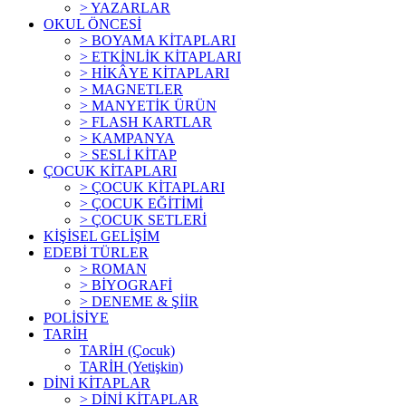
> YAZARLAR
OKUL ÖNCESİ
> BOYAMA KİTAPLARI
> ETKİNLİK KİTAPLARI
> HİKÂYE KİTAPLARI
> MAGNETLER
> MANYETİK ÜRÜN
> FLASH KARTLAR
> KAMPANYA
> SESLİ KİTAP
ÇOCUK KİTAPLARI
> ÇOCUK KİTAPLARI
> ÇOCUK EĞİTİMİ
> ÇOCUK SETLERİ
KİŞİSEL GELİŞİM
EDEBİ TÜRLER
> ROMAN
> BİYOGRAFİ
> DENEME & ŞİİR
POLİSİYE
TARİH
TARİH (Çocuk)
TARİH (Yetişkin)
DİNİ KİTAPLAR
> DİNİ KİTAPLAR