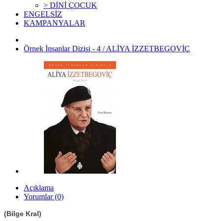
> DİNİ ÇOCUK
ENGELSİZ
KAMPANYALAR
Örnek İnsanlar Dizisi - 4 / ALİYA İZZETBEGOVİÇ
Açıklama
Yorumlar (0)
(Bilge Kral)