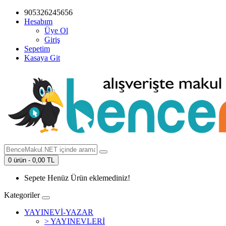
905326245656
Hesabım
Üye Ol
Giriş
Sepetim
Kasaya Git
0 ürün - 0,00 TL
Sepete Henüz Ürün eklemediniz!
Kategoriler
YAYINEVİ-YAZAR
> YAYINEVLERİ