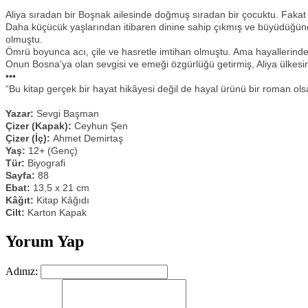
Aliya sıradan bir Boşnak ailesinde doğmuş sıradan bir çocuktu. Fakat o
Daha küçücük yaşlarından itibaren dinine sahip çıkmış ve büyüdüğünde
olmuştu.
Ömrü boyunca acı, çile ve hasretle imtihan olmuştu. Ama hayallerinden 
Onun Bosna’ya olan sevgisi ve emeği özgürlüğü getirmiş, Aliya ülkesin
•••
“Bu kitap gerçek bir hayat hikâyesi değil de hayal ürünü bir roman olsayd
Yazar:
Sevgi Başman
Çizer (Kapak):
Ceyhun Şen
Çizer (İç):
Ahmet Demirtaş
Yaş:
12+ (Genç)
Tür:
Biyografi
Sayfa:
88
Ebat:
13,5 x 21 cm
Kâğıt:
Kitap Kâğıdı
Cilt:
Karton Kapak
Yorum Yap
Adınız: