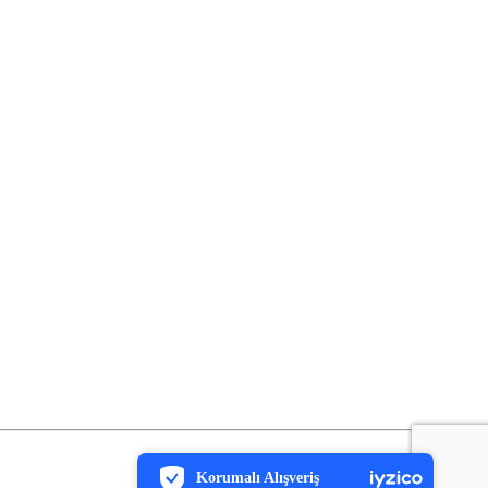
PCI-DSS Ödeme Güvenliği
7/24 Canlı Destek
Korumalı Alışveriş