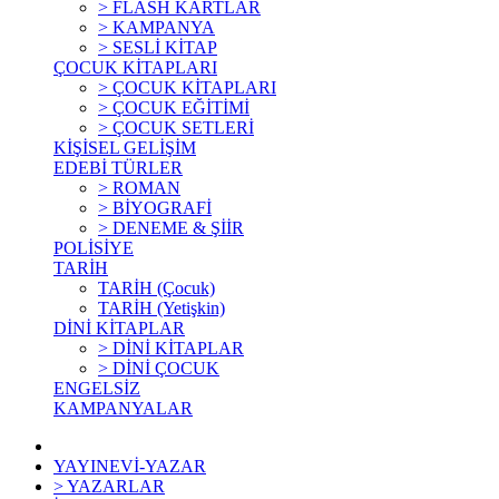
> FLASH KARTLAR
> KAMPANYA
> SESLİ KİTAP
ÇOCUK KİTAPLARI
> ÇOCUK KİTAPLARI
> ÇOCUK EĞİTİMİ
> ÇOCUK SETLERİ
KİŞİSEL GELİŞİM
EDEBİ TÜRLER
> ROMAN
> BİYOGRAFİ
> DENEME & ŞİİR
POLİSİYE
TARİH
TARİH (Çocuk)
TARİH (Yetişkin)
DİNİ KİTAPLAR
> DİNİ KİTAPLAR
> DİNİ ÇOCUK
ENGELSİZ
KAMPANYALAR
YAYINEVİ-YAZAR
> YAZARLAR