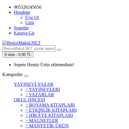
905326245656
Hesabım
Üye Ol
Giriş
Sepetim
Kasaya Git
0 ürün - 0,00 TL
Sepete Henüz Ürün eklemediniz!
Kategoriler
YAYINEVİ-YAZAR
> YAYINEVLERİ
> YAZARLAR
OKUL ÖNCESİ
> BOYAMA KİTAPLARI
> ETKİNLİK KİTAPLARI
> HİKÂYE KİTAPLARI
> MAGNETLER
> MANYETİK ÜRÜN