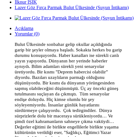
İlknur IŞIK
Lazer Göz Fırça Parmak Bulut Ülkesinde (Suyun İntikamı)
Açıklama
Yorumlar (0)
Bulut Ülkesinde sonbahar gelip okullar açıldığında
garip bir şeyler olmaya başladı. Sokakta herkes bu garip
durumu konuşuyordu. Haber kanalları ise sürekli canlı
yayın yapıyordu. Dünyanın her yerinde haberler
aynıydı. Bilim adamları sürekli yeni senaryolar
üretiyordu. Bir kısmı "Deprem habercisi olabilir”
diyordu. Bazıları uzaylıların parmağı olduğunu
düşünüyordu. Bir kısmı da dünyanın yörüngesinden
sapmış olabileceğini düşünmüştü. Üç ay önceki güneş
tutulmasını suçlayan da çıkmıştı. Tüm senaryolar
endişe doluydu. Hiç kimse olumlu bir şey
söyleyemiyordu. İnsanlar günlük hayatlarını
sürdürmeye çalışıyordu. Çok tedirgindiler. Dünya
sürprizlerle dolu bir maceraya sürükleniyordu… Ve
şimdi özel kahramanların sahneye çıkma vaktiydi…
Değerler eğitimi ile birlikte engellilerle birlikte yaşama
kültürünün verildiği eser, "Sağlıkçı, Eğitimci Yazar