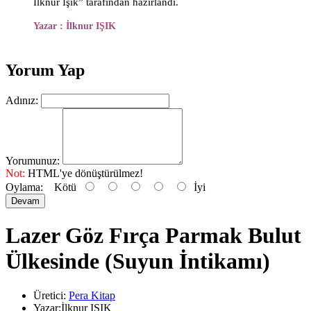
İlknur Işık” tarafından hazırlandı.
Yazar : İlknur IŞIK
Yorum Yap
Adınız:
Yorumunuz:
Not:
HTML'ye dönüştürülmez!
Oylama:
Kötü
İyi
Devam
Lazer Göz Fırça Parmak Bulut
Ülkesinde (Suyun İntikamı)
Üretici:
Pera Kitap
Yazar:İlknur IŞIK