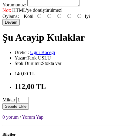
Yorumunuz:
Not:
HTML'ye dönüştürülmez!
Oylama:
Kötü
İyi
Devam
Şu Acayip Kulaklar
Üretici:
Uğur Böceği
Yazar:Tarık USLU
Stok Durumu:Stokta var
140,00 TL
112,00 TL
Miktar
Sepete Ekle
0 yorum
/
Yorum Yap
Bilgiler