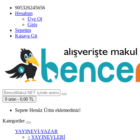
905326245656
Hesabım
Üye Ol
Giriş
Sepetim
Kasaya Git
0 ürün - 0,00 TL
Sepete Henüz Ürün eklemediniz!
Kategoriler
YAYINEVİ-YAZAR
> YAYINEVLERİ