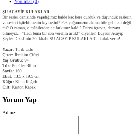
Yorumlar (0)
ŞU ACAYİP KULAKLAR
Bir sesler denizinde yaşadığımız halde kaç kere durduk ve düşündük seslerin
ve sesleri işitebilmenin kıymetini? Pek çoğumuzun aklına bile gelmedi değil
mi? O zaman, o mâhilerden ne farkımız kaldı? Derya içreyiz, deryayı
bilmeyiz... “Hadi buna bir son verelim artık!” diyenler! Buyrun Acayip
Şeyler Dizisi’nin 20. kitabı ŞU ACAYİP KULAKLAR’a kulak verin!
Yazar:
Tarık Uslu
Çizer:
İbrahim Çiftçi
Yaş Grubu:
9+
Tür:
Popüler Bilim
Sayfa:
160
Ebat:
13,5 x 19,5 cm
Kâğıt:
Kitap Kağıdı
Cilt:
Karton Kapak
Yorum Yap
Adınız: