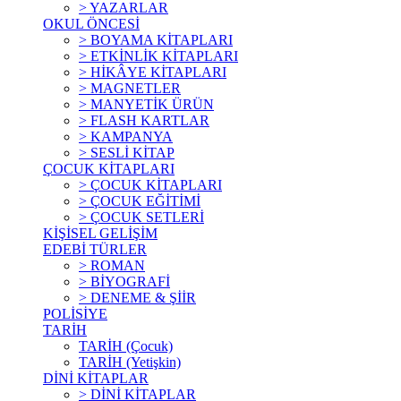
> YAZARLAR
OKUL ÖNCESİ
> BOYAMA KİTAPLARI
> ETKİNLİK KİTAPLARI
> HİKÂYE KİTAPLARI
> MAGNETLER
> MANYETİK ÜRÜN
> FLASH KARTLAR
> KAMPANYA
> SESLİ KİTAP
ÇOCUK KİTAPLARI
> ÇOCUK KİTAPLARI
> ÇOCUK EĞİTİMİ
> ÇOCUK SETLERİ
KİŞİSEL GELİŞİM
EDEBİ TÜRLER
> ROMAN
> BİYOGRAFİ
> DENEME & ŞİİR
POLİSİYE
TARİH
TARİH (Çocuk)
TARİH (Yetişkin)
DİNİ KİTAPLAR
> DİNİ KİTAPLAR