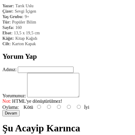
Yazar:
Tarık Uslu
Çizer:
Sevgi İçigen
Yaş Grubu:
9+
Tür:
Popüler Bilim
Sayfa:
160
Ebat:
13,5 x 19,5 cm
Kâğıt:
Kitap Kağıdı
Cilt:
Karton Kapak
Yorum Yap
Adınız:
Yorumunuz:
Not:
HTML'ye dönüştürülmez!
Oylama:
Kötü
İyi
Devam
Şu Acayip Karınca