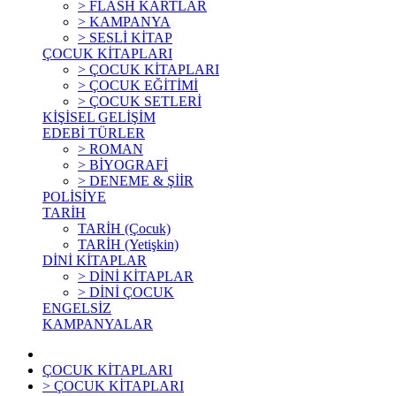
> FLASH KARTLAR
> KAMPANYA
> SESLİ KİTAP
ÇOCUK KİTAPLARI
> ÇOCUK KİTAPLARI
> ÇOCUK EĞİTİMİ
> ÇOCUK SETLERİ
KİŞİSEL GELİŞİM
EDEBİ TÜRLER
> ROMAN
> BİYOGRAFİ
> DENEME & ŞİİR
POLİSİYE
TARİH
TARİH (Çocuk)
TARİH (Yetişkin)
DİNİ KİTAPLAR
> DİNİ KİTAPLAR
> DİNİ ÇOCUK
ENGELSİZ
KAMPANYALAR
ÇOCUK KİTAPLARI
> ÇOCUK KİTAPLARI