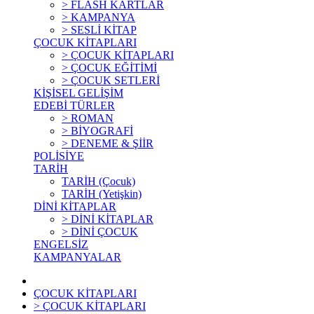
> FLASH KARTLAR
> KAMPANYA
> SESLİ KİTAP
ÇOCUK KİTAPLARI
> ÇOCUK KİTAPLARI
> ÇOCUK EĞİTİMİ
> ÇOCUK SETLERİ
KİŞİSEL GELİŞİM
EDEBİ TÜRLER
> ROMAN
> BİYOGRAFİ
> DENEME & ŞİİR
POLİSİYE
TARİH
TARİH (Çocuk)
TARİH (Yetişkin)
DİNİ KİTAPLAR
> DİNİ KİTAPLAR
> DİNİ ÇOCUK
ENGELSİZ
KAMPANYALAR
ÇOCUK KİTAPLARI
> ÇOCUK KİTAPLARI