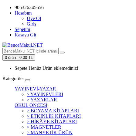
905326245656
Hesabım
Üye Ol
Giriş
Sepetim
Kasaya Git
0 ürün - 0,00 TL
Sepete Henüz Ürün eklemediniz!
Kategoriler
YAYINEVİ-YAZAR
> YAYINEVLERİ
> YAZARLAR
OKUL ÖNCESİ
> BOYAMA KİTAPLARI
> ETKİNLİK KİTAPLARI
> HİKÂYE KİTAPLARI
> MAGNETLER
> MANYETİK ÜRÜN